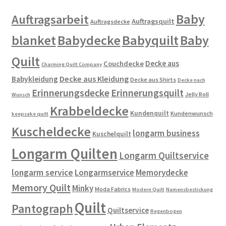
Baby
Auftragsarbeit
Auftragsquilt
Auftragsdecke
blanket
Babydecke
Babyquilt
Baby
Quilt
Decke aus
Couchdecke
Charming Quilt Company
Decke aus Kleidung
Babykleidung
Decke aus Shirts
Decke nach
Erinnerungsdecke
Erinnerungsquilt
Jelly Roll
Wunsch
Krabbeldecke
Kundenquilt
Kundenwunsch
keepsake quilt
Kuscheldecke
longarm business
Kuschelquilt
Longarm Quilten
Longarm Quiltservice
longarm service
Longarmservice
Memorydecke
Memory Quilt
Minky
Moda Fabrics
Modern Quilt
Namensbestickung
Quilt
Pantograph
Quiltservice
Regenbogen