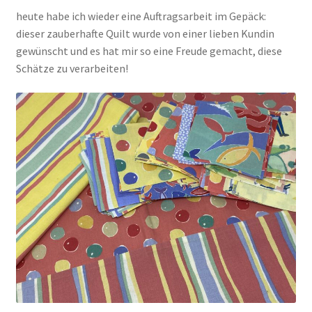
heute habe ich wieder eine Auftragsarbeit im Gepäck:
dieser zauberhafte Quilt wurde von einer lieben Kundin
Kasse
gewünscht und es hat mir so eine Freude gemacht, diese
Schätze zu verarbeiten!
Mein Konto
Shop
Versandarten
Warenkorb
Widerrufsbelehrung
Zahlungsarten