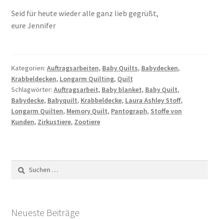
Seid für heute wieder alle ganz lieb gegrüßt,
eure Jennifer
Kategorien:
Auftragsarbeiten
,
Baby Quilts
,
Babydecken
,
Krabbeldecken
,
Longarm Quilting
,
Quilt
Schlagwörter:
Auftragsarbeit
,
Baby blanket
,
Baby Quilt
,
Babydecke
,
Babyquilt
,
Krabbeldecke
,
Laura Ashley Stoff
,
Longarm Quilten
,
Memory Quilt
,
Pantograph
,
Stoffe von
Kunden
,
Zirkustiere
,
Zootiere
Suchen
nach:
Neueste Beiträge