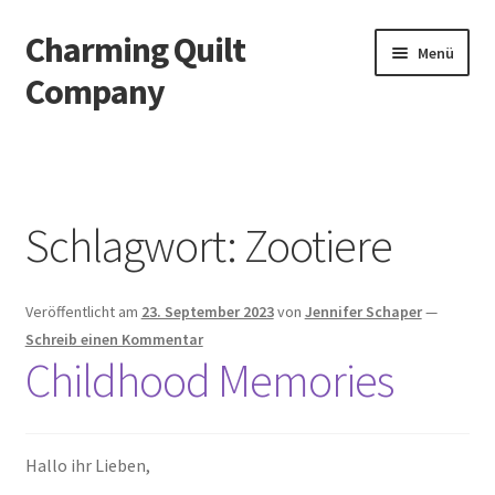
Charming Quilt
Zur
Zum
Menü
Navigation
Inhalt
Company
springen
springen
Start
AGB
Schlagwort:
Zootiere
Blog
Veröffentlicht am
23. September 2023
von
Jennifer Schaper
—
Datenschutzbelehrung
Schreib einen Kommentar
Childhood Memories
Datenschutzerklärung
Impressum
Hallo ihr Lieben,
Impressum