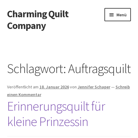
Charming Quilt
Zur
Zum
Menü
Navigation
Inhalt
Company
springen
springen
Start
AGB
Schlagwort:
Auftragsquilt
Blog
Veröffentlicht am
18. Januar 2026
von
Jennifer Schaper
—
Schreib
Datenschutzbelehrung
einen Kommentar
Erinnerungsquilt für
Datenschutzerklärung
kleine Prinzessin
Impressum
Impressum