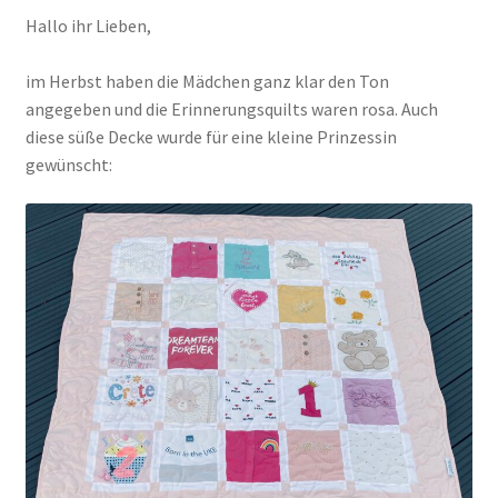
Hallo ihr Lieben,
Kasse
im Herbst haben die Mädchen ganz klar den Ton
angegeben und die Erinnerungsquilts waren rosa. Auch
Mein Konto
diese süße Decke wurde für eine kleine Prinzessin
gewünscht:
Shop
Versandarten
Warenkorb
Widerrufsbelehrung
Zahlungsarten