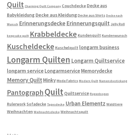
Quilt
Decke aus
Couchdecke
Charming Quilt Company
Decke aus Kleidung
Babykleidung
Decke aus Shirts
Decke nach
Erinnerungsdecke
Erinnerungsquilt
Jelly Roll
Wunsch
Krabbeldecke
Kundenquilt
Kundenwunsch
keepsake quilt
Kuscheldecke
longarm business
Kuschelquilt
Longarm Quilten
Longarm Quiltservice
longarm service
Longarmservice
Memorydecke
Memory Quilt
Minky
Moda Fabrics
Modern Quilt
Namensbestickung
Quilt
Pantograph
Quiltservice
Regenbogen
Urban Elementz
Rulerwork
Sofadecke
Waldtiere
Tagesdecke
Weihnachten
Weihnachtsquilt
Weihnachtsdecke