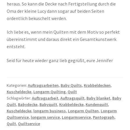
heraus. So kann die Decke nach Fertigstellung durch die
Oma der kleine Lucy dann sogar auf beiden Seiten
ordentlich bekuschelt werden.
Ich liebe es, wenn mein Quilten mit dem Motiv so perfekt
übereinstimmt und daraus direkt ein Gesamtkunstwerk
entsteht.
Seid für heute wieder ganz lieb gegrüßt, eure Jennifer
Kategorien:
Auftragsarbeiten
,
Baby Quilts
,
Krabbeldecken
,
Kuscheldecke
,
Longarm Quilting
,
Quilt
Schlagwörter:
Auftragsarbeit
,
Auftragsquilt
,
Baby blanket
,
Baby
Quilt
,
Babydecke
,
Babyquilt
,
Krabbeldecke
,
Kundenquilt
,
Kuscheldecke
,
longarm business
,
Longarm Quilten
,
Longarm
Quiltservice
,
longarm service
,
Longarmservice
,
Pantograph
,
Quilt
,
Quiltservice