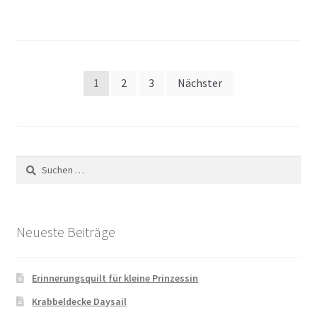
Seitennummerierung
1
2
3
Nächster
der
Beiträge
Suchen
nach:
Neueste Beiträge
Erinnerungsquilt für kleine Prinzessin
Krabbeldecke Daysail