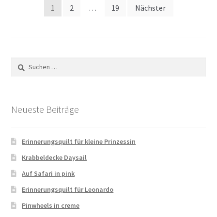
Seitennummerierung
1
2
…
19
Nächster
der
Beiträge
Suchen
nach:
Neueste Beiträge
Erinnerungsquilt für kleine Prinzessin
Krabbeldecke Daysail
Auf Safari in pink
Erinnerungsquilt für Leonardo
Pinwheels in creme