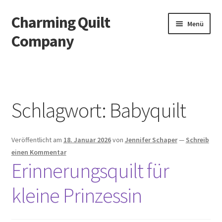
Charming Quilt
Zur
Zum
Menü
Navigation
Inhalt
Company
springen
springen
Start
AGB
Schlagwort:
Babyquilt
Blog
Veröffentlicht am
18. Januar 2026
von
Jennifer Schaper
—
Schreib
Datenschutzbelehrung
einen Kommentar
Erinnerungsquilt für
Datenschutzerklärung
kleine Prinzessin
Impressum
Impressum