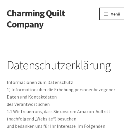
Charming Quilt
Zur
Zum
Menü
Navigation
Inhalt
Company
springen
springen
Start
AGB
Datenschutzerklärung
Blog
Informationen zum Datenschutz
Datenschutzbelehrung
1) Information über die Erhebung personenbezogener
Daten und Kontaktdaten
Datenschutzerklärung
des Verantwortlichen
1.1 Wir freuen uns, dass Sie unseren Amazon-Auftritt
Impressum
(nachfolgend „Website“) besuchen
und bedanken uns für Ihr Interesse. Im Folgenden
Impressum