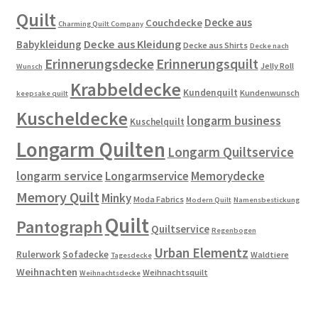
Quilt
Decke aus
Couchdecke
Charming Quilt Company
Decke aus Kleidung
Babykleidung
Decke aus Shirts
Decke nach
Erinnerungsdecke
Erinnerungsquilt
Jelly Roll
Wunsch
Krabbeldecke
Kundenquilt
Kundenwunsch
keepsake quilt
Kuscheldecke
longarm business
Kuschelquilt
Longarm Quilten
Longarm Quiltservice
longarm service
Longarmservice
Memorydecke
Memory Quilt
Minky
Moda Fabrics
Modern Quilt
Namensbestickung
Quilt
Pantograph
Quiltservice
Regenbogen
Urban Elementz
Rulerwork
Sofadecke
Waldtiere
Tagesdecke
Weihnachten
Weihnachtsquilt
Weihnachtsdecke