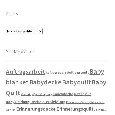
Archiv
Archiv
Schlagwörter
Baby
Auftragsarbeit
Auftragsquilt
Auftragsdecke
blanket
Babydecke
Babyquilt
Baby
Quilt
Decke aus
Couchdecke
Charming Quilt Company
Decke aus Kleidung
Babykleidung
Decke aus Shirts
Decke nach
Erinnerungsdecke
Erinnerungsquilt
Jelly Roll
Wunsch