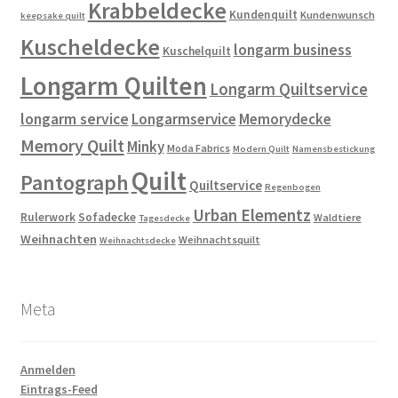
Krabbeldecke
Kundenquilt
Kundenwunsch
keepsake quilt
Kuscheldecke
longarm business
Kuschelquilt
Longarm Quilten
Longarm Quiltservice
longarm service
Longarmservice
Memorydecke
Memory Quilt
Minky
Moda Fabrics
Modern Quilt
Namensbestickung
Quilt
Pantograph
Quiltservice
Regenbogen
Urban Elementz
Rulerwork
Sofadecke
Waldtiere
Tagesdecke
Weihnachten
Weihnachtsquilt
Weihnachtsdecke
Meta
Anmelden
Eintrags-Feed