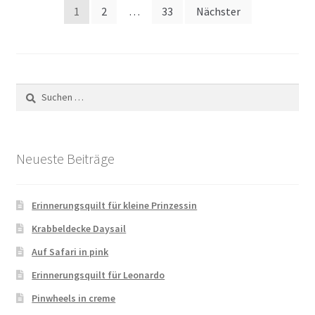
Seitennummerierung
1
2
…
33
Nächster
der
Beiträge
Suchen
nach:
Neueste Beiträge
Erinnerungsquilt für kleine Prinzessin
Krabbeldecke Daysail
Auf Safari in pink
Erinnerungsquilt für Leonardo
Pinwheels in creme