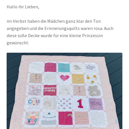
Hallo ihr Lieben,
Kasse
im Herbst haben die Mädchen ganz klar den Ton
angegeben und die Erinnerungsquilts waren rosa. Auch
Mein Konto
diese süße Decke wurde für eine kleine Prinzessin
gewünscht:
Shop
Versandarten
Warenkorb
Widerrufsbelehrung
Zahlungsarten