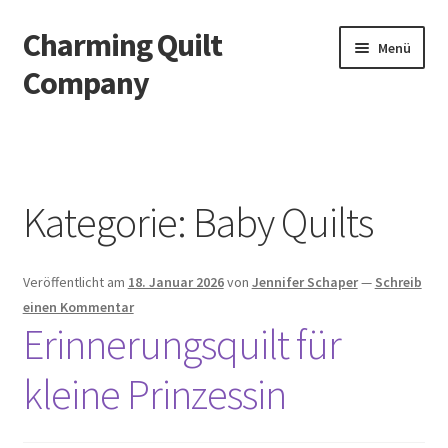
Charming Quilt
Zur
Zum
Menü
Navigation
Inhalt
Company
springen
springen
Start
AGB
Kategorie:
Baby Quilts
Blog
Veröffentlicht am
18. Januar 2026
von
Jennifer Schaper
—
Schreib
Datenschutzbelehrung
einen Kommentar
Erinnerungsquilt für
Datenschutzerklärung
kleine Prinzessin
Impressum
Impressum