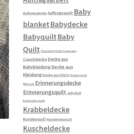
Baby
Auftragsquilt
Auftragsdecke
blanket
Babydecke
Babyquilt
Baby
Quilt
Charming Quilt Company
Decke aus
Couchdecke
Decke aus
Babykleidung
Kleidung
Decke aus Shirts
Decke nach
Erinnerungsdecke
Wunsch
Erinnerungsquilt
Jelly Roll
keepsake quilt
Krabbeldecke
Kundenquilt
Kundenwunsch
Kuscheldecke