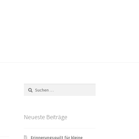
Versandarten
Warenkorb
Widerrufsbelehrung
Suchen
nach:
Neueste Beiträge
Erinnerungsquilt für kleine