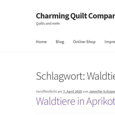
Charming Quilt Compa
Zur
Zum
Navigation
Inhalt
Quilts und mehr
springen
springen
Home
Blog
Online-Shop
Impr
Start
AGB
Blog
Datenschutzbelehrung
Daten
Schlagwort:
Waldti
Zahlungsarten
Veröffentlicht am
7. April 2025
von
Jennifer Schape
Waldtiere in Apriko