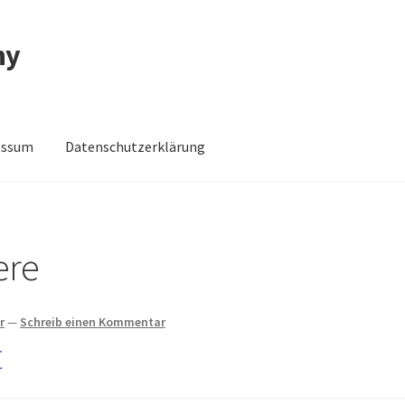
ny
essum
Datenschutzerklärung
schutzerklärung
Impressum
Impressum
Kasse
Mein Konto
Shop
ere
r
—
Schreib einen Kommentar
t