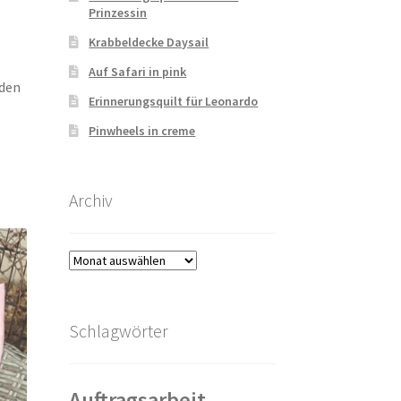
Prinzessin
Krabbeldecke Daysail
Auf Safari in pink
 den
Erinnerungsquilt für Leonardo
Pinwheels in creme
Archiv
Archiv
Schlagwörter
Auftragsarbeit