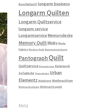
longarm business
Kuschelquilt
Longarm Quilten
Longarm Quiltservice
longarm service
Longarmservice
Memorydecke
Memory Quilt
Minky
Moda
Fabrics
Modern Quilt
Namensbestickung
Quilt
Pantograph
Quiltservice
Rulerwork
Regenbogen
Urban
Sofadecke
Tagesdecke
Elementz
Weihnachten
Waldtiere
Weihnachtsquilt
Weihnachtsdecke
Meta