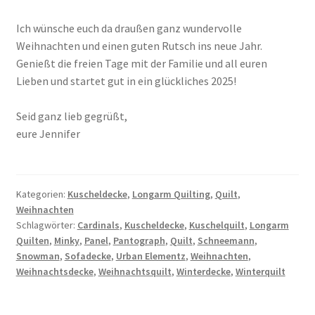
Ich wünsche euch da draußen ganz wundervolle
Weihnachten und einen guten Rutsch ins neue Jahr.
Genießt die freien Tage mit der Familie und all euren
Lieben und startet gut in ein glückliches 2025!
Seid ganz lieb gegrüßt,
eure Jennifer
Kategorien:
Kuscheldecke
,
Longarm Quilting
,
Quilt
,
Weihnachten
Schlagwörter:
Cardinals
,
Kuscheldecke
,
Kuschelquilt
,
Longarm
Quilten
,
Minky
,
Panel
,
Pantograph
,
Quilt
,
Schneemann
,
Snowman
,
Sofadecke
,
Urban Elementz
,
Weihnachten
,
Weihnachtsdecke
,
Weihnachtsquilt
,
Winterdecke
,
Winterquilt