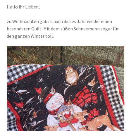
Hallo ihr Lieben,
Kasse
zu Weihnachten gab es auch dieses Jahr wieder einen
besonderen Quilt. Mit dem süßen Schneemann sogar für
Mein Konto
den ganzen Winter toll.
Shop
Versandarten
Warenkorb
Widerrufsbelehrung
Zahlungsarten