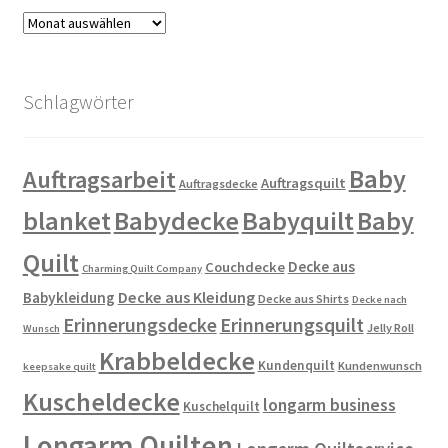
Archiv
Schlagwörter
Baby
Auftragsarbeit
Auftragsquilt
Auftragsdecke
blanket
Babydecke
Babyquilt
Baby
Quilt
Decke aus
Couchdecke
Charming Quilt Company
Decke aus Kleidung
Babykleidung
Decke aus Shirts
Decke nach
Erinnerungsdecke
Erinnerungsquilt
Jelly Roll
Wunsch
Krabbeldecke
Kundenquilt
Kundenwunsch
keepsake quilt
Kuscheldecke
longarm business
Kuschelquilt
Longarm Quilten