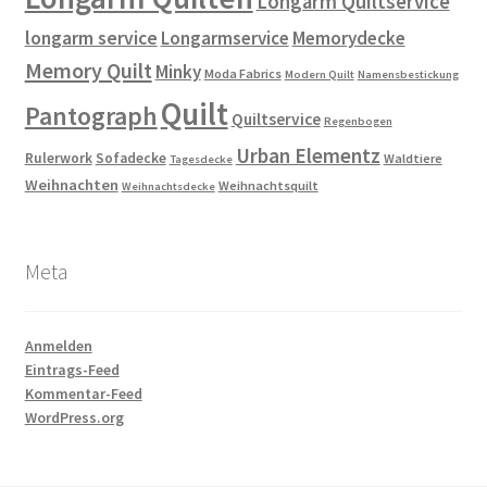
Longarm Quiltservice
longarm service
Longarmservice
Memorydecke
Memory Quilt
Minky
Moda Fabrics
Modern Quilt
Namensbestickung
Quilt
Pantograph
Quiltservice
Regenbogen
Urban Elementz
Rulerwork
Sofadecke
Waldtiere
Tagesdecke
Weihnachten
Weihnachtsquilt
Weihnachtsdecke
Meta
Anmelden
Eintrags-Feed
Kommentar-Feed
WordPress.org