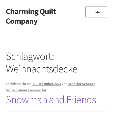
Charming Quilt
Zur
Zum
Menü
Navigation
Inhalt
Company
springen
springen
Start
AGB
Schlagwort:
Blog
Weihnachtsdecke
Datenschutzbelehrung
Veröffentlicht am
21. Dezember 2024
von
Jennifer Schaper
—
Datenschutzerklärung
Schreib einen Kommentar
Snowman and Friends
Impressum
Impressum