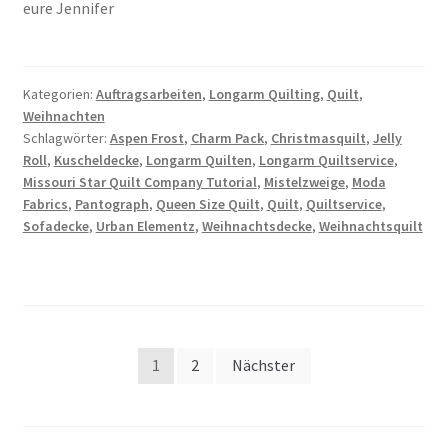
eure Jennifer
Kategorien:
Auftragsarbeiten
,
Longarm Quilting
,
Quilt
,
Weihnachten
Schlagwörter:
Aspen Frost
,
Charm Pack
,
Christmasquilt
,
Jelly
Roll
,
Kuscheldecke
,
Longarm Quilten
,
Longarm Quiltservice
,
Missouri Star Quilt Company Tutorial
,
Mistelzweige
,
Moda
Fabrics
,
Pantograph
,
Queen Size Quilt
,
Quilt
,
Quiltservice
,
Sofadecke
,
Urban Elementz
,
Weihnachtsdecke
,
Weihnachtsquilt
Seitennummerierung
1
2
Nächster
der
Beiträge