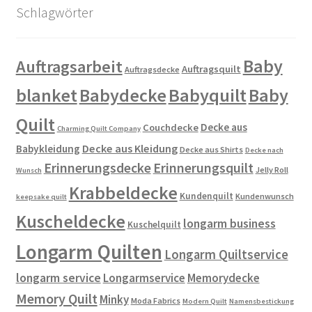
Schlagwörter
Baby
Auftragsarbeit
Auftragsquilt
Auftragsdecke
blanket
Babydecke
Babyquilt
Baby
Quilt
Decke aus
Couchdecke
Charming Quilt Company
Decke aus Kleidung
Babykleidung
Decke aus Shirts
Decke nach
Erinnerungsdecke
Erinnerungsquilt
Jelly Roll
Wunsch
Krabbeldecke
Kundenquilt
Kundenwunsch
keepsake quilt
Kuscheldecke
longarm business
Kuschelquilt
Longarm Quilten
Longarm Quiltservice
longarm service
Longarmservice
Memorydecke
Memory Quilt
Minky
Moda Fabrics
Modern Quilt
Namensbestickung