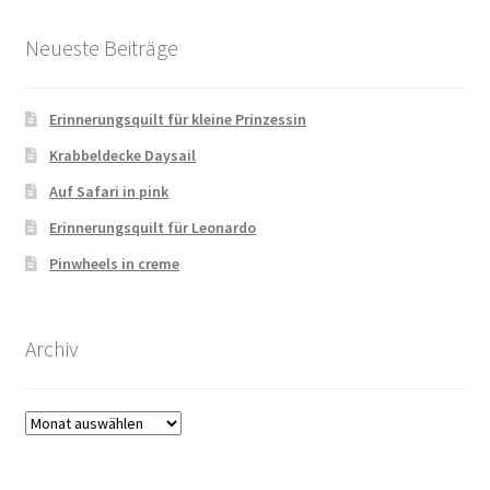
Neueste Beiträge
Kasse
Mein Konto
Erinnerungsquilt für kleine Prinzessin
Krabbeldecke Daysail
Shop
Auf Safari in pink
Erinnerungsquilt für Leonardo
Versandarten
Pinwheels in creme
Warenkorb
Widerrufsbelehrung
Archiv
Zahlungsarten
Archiv