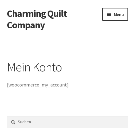
Charming Quilt
Zur
Zum
Menü
Navigation
Inhalt
Company
springen
springen
Start
AGB
Mein Konto
Blog
[woocommerce_my_account]
Datenschutzbelehrung
Datenschutzerklärung
Impressum
Suchen
nach:
Impressum