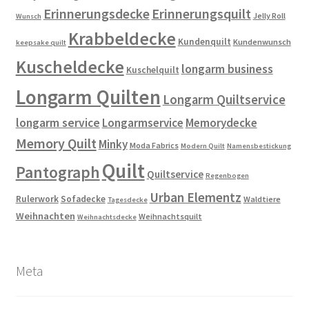
Erinnerungsdecke
Erinnerungsquilt
Jelly Roll
Wunsch
Krabbeldecke
Kundenquilt
Kundenwunsch
keepsake quilt
Kuscheldecke
longarm business
Kuschelquilt
Longarm Quilten
Longarm Quiltservice
longarm service
Longarmservice
Memorydecke
Memory Quilt
Minky
Moda Fabrics
Modern Quilt
Namensbestickung
Quilt
Pantograph
Quiltservice
Regenbogen
Urban Elementz
Rulerwork
Sofadecke
Waldtiere
Tagesdecke
Weihnachten
Weihnachtsquilt
Weihnachtsdecke
Meta