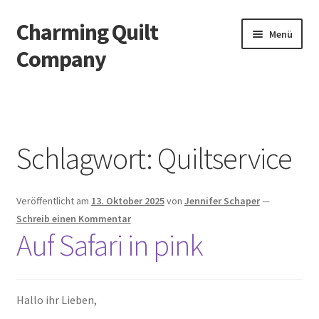
Charming Quilt
Zur
Zum
Menü
Navigation
Inhalt
Company
springen
springen
Start
AGB
Schlagwort:
Quiltservice
Blog
Veröffentlicht am
13. Oktober 2025
von
Jennifer Schaper
—
Datenschutzbelehrung
Schreib einen Kommentar
Auf Safari in pink
Datenschutzerklärung
Impressum
Hallo ihr Lieben,
Impressum