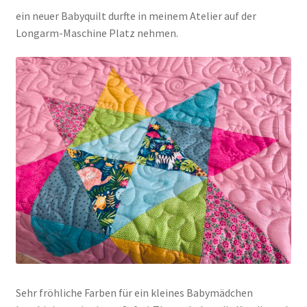
ein neuer Babyquilt durfte in meinem Atelier auf der
Longarm-Maschine Platz nehmen.
Kasse
Mein Konto
Shop
Versandarten
Warenkorb
Widerrufsbelehrung
Zahlungsarten
Sehr fröhliche Farben für ein kleines Babymädchen