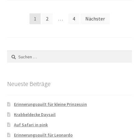
Seitennummerierung
1
2
…
4
Nächster
der
Beiträge
Suchen
nach:
Neueste Beiträge
Erinnerungsquilt für kleine Prinzessin
Krabbeldecke Daysail
Auf Safari in pink
Erinnerungsquilt für Leonardo