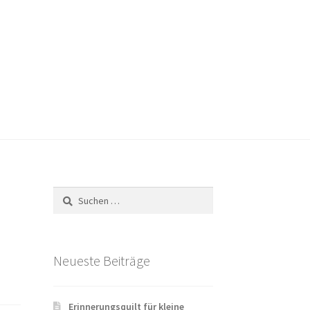
Versandarten
Warenkorb
Widerrufsbelehrung
Suchen
nach:
Neueste Beiträge
Erinnerungsquilt für kleine