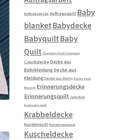
Baby
Auftragsquilt
Auftragsdecke
blanket
Babydecke
Babyquilt
Baby
Quilt
Charming Quilt Company
Decke aus
Couchdecke
Decke aus
Babykleidung
Kleidung
Decke aus Shirts
Decke nach
Erinnerungsdecke
Wunsch
Erinnerungsquilt
Jelly Roll
keepsake quilt
Krabbeldecke
Kundenquilt
Kundenwunsch
Kuscheldecke