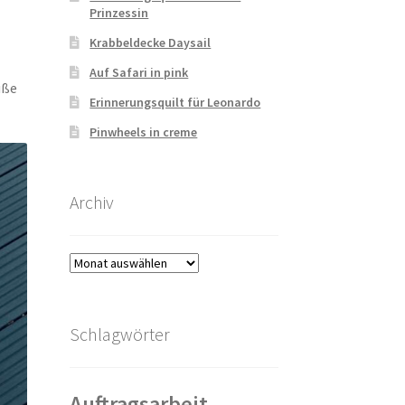
Prinzessin
Krabbeldecke Daysail
Auf Safari in pink
üße
Erinnerungsquilt für Leonardo
Pinwheels in creme
Archiv
Archiv
Schlagwörter
Auftragsarbeit