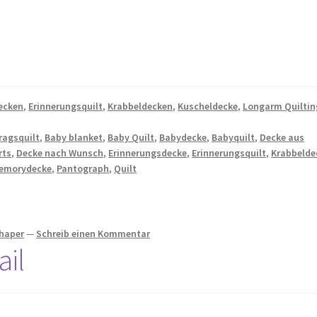
ecken
,
Erinnerungsquilt
,
Krabbeldecken
,
Kuscheldecke
,
Longarm Quiltin
ragsquilt
,
Baby blanket
,
Baby Quilt
,
Babydecke
,
Babyquilt
,
Decke aus
rts
,
Decke nach Wunsch
,
Erinnerungsdecke
,
Erinnerungsquilt
,
Krabbelde
emorydecke
,
Pantograph
,
Quilt
chaper
—
Schreib einen Kommentar
il