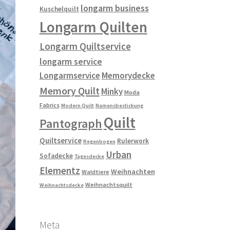
longarm business
Kuschelquilt
Longarm Quilten
Longarm Quiltservice
longarm service
Longarmservice
Memorydecke
Memory Quilt
Minky
Moda
Fabrics
Modern Quilt
Namensbestickung
Quilt
Pantograph
Quiltservice
Rulerwork
Regenbogen
Urban
Sofadecke
Tagesdecke
Elementz
Weihnachten
Waldtiere
Weihnachtsquilt
Weihnachtsdecke
Meta