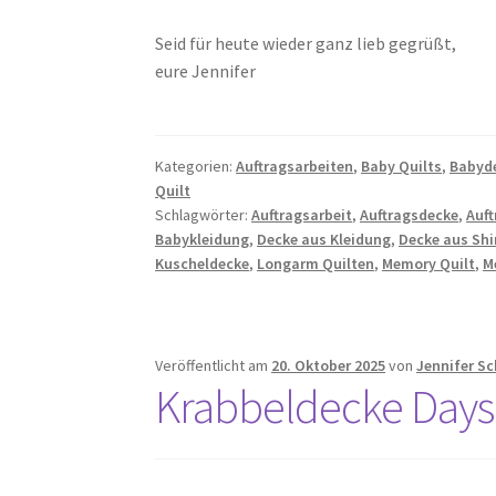
Seid für heute wieder ganz lieb gegrüßt,
eure Jennifer
Kategorien:
Auftragsarbeiten
,
Baby Quilts
,
Babyd
Quilt
Schlagwörter:
Auftragsarbeit
,
Auftragsdecke
,
Auft
Babykleidung
,
Decke aus Kleidung
,
Decke aus Shi
Kuscheldecke
,
Longarm Quilten
,
Memory Quilt
,
M
Veröffentlicht am
20. Oktober 2025
von
Jennifer S
Krabbeldecke Daysa