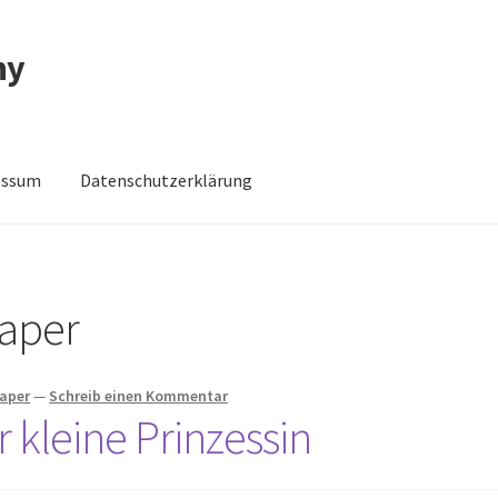
ny
essum
Datenschutzerklärung
schutzerklärung
Impressum
Impressum
Kasse
Mein Konto
Shop
haper
haper
—
Schreib einen Kommentar
r kleine Prinzessin