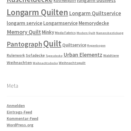
longarm business
Kuschelquilt
Longarm Quilten
Longarm Quiltservice
longarm service
Longarmservice
Memorydecke
Memory Quilt
Minky
Moda Fabrics
Modern Quilt
Namensbestickung
Quilt
Pantograph
Quiltservice
Regenbogen
Urban Elementz
Rulerwork
Sofadecke
Waldtiere
Tagesdecke
Weihnachten
Weihnachtsquilt
Weihnachtsdecke
Meta
Anmelden
Eintrags-Feed
Kommentar-Feed
WordPress.org