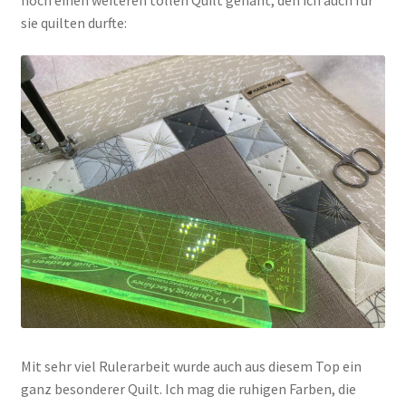
noch einen weiteren tollen Quilt genäht, den ich auch für
sie quilten durfte:
Kasse
Mein Konto
Shop
Versandarten
Warenkorb
Widerrufsbelehrung
Zahlungsarten
Mit sehr viel Rulerarbeit wurde auch aus diesem Top ein
ganz besonderer Quilt. Ich mag die ruhigen Farben, die