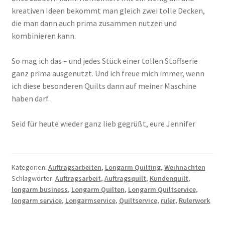
kreativen Ideen bekommt man gleich zwei tolle Decken,
die man dann auch prima zusammen nutzen und
kombinieren kann.
So mag ich das – und jedes Stück einer tollen Stoffserie
ganz prima ausgenutzt. Und ich freue mich immer, wenn
ich diese besonderen Quilts dann auf meiner Maschine
haben darf.
Seid für heute wieder ganz lieb gegrüßt, eure Jennifer
Kategorien:
Auftragsarbeiten
,
Longarm Quilting
,
Weihnachten
Schlagwörter:
Auftragsarbeit
,
Auftragsquilt
,
Kundenquilt
,
longarm business
,
Longarm Quilten
,
Longarm Quiltservice
,
longarm service
,
Longarmservice
,
Quiltservice
,
ruler
,
Rulerwork