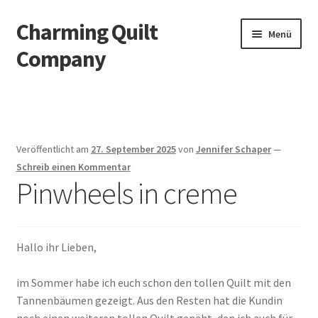
Charming Quilt
Zur
Zum
Menü
Navigation
Inhalt
Company
springen
springen
Start
AGB
Veröffentlicht am
27. September 2025
von
Jennifer Schaper
—
Blog
Schreib einen Kommentar
Pinwheels in creme
Datenschutzbelehrung
Datenschutzerklärung
Hallo ihr Lieben,
Impressum
im Sommer habe ich euch schon den tollen Quilt mit den
Tannenbäumen gezeigt. Aus den Resten hat die Kundin
Impressum