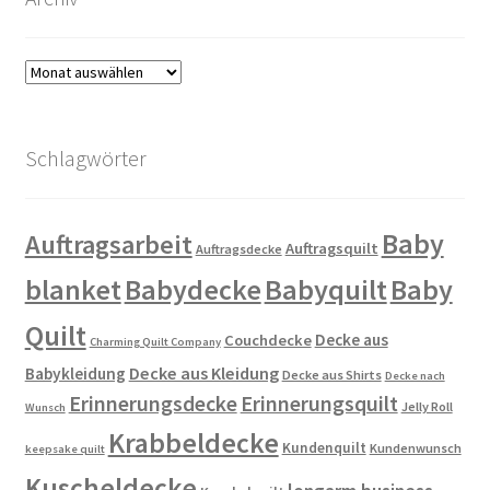
Archiv
Schlagwörter
Baby
Auftragsarbeit
Auftragsquilt
Auftragsdecke
blanket
Babydecke
Babyquilt
Baby
Quilt
Decke aus
Couchdecke
Charming Quilt Company
Decke aus Kleidung
Babykleidung
Decke aus Shirts
Decke nach
Erinnerungsdecke
Erinnerungsquilt
Jelly Roll
Wunsch
Krabbeldecke
Kundenquilt
Kundenwunsch
keepsake quilt
Kuscheldecke