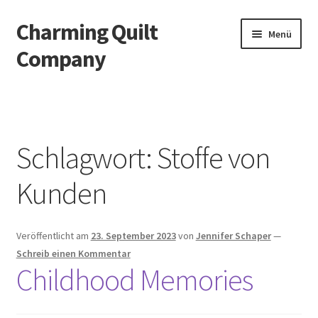
Charming Quilt
Zur
Zum
Menü
Navigation
Inhalt
Company
springen
springen
Start
AGB
Schlagwort:
Stoffe von
Blog
Kunden
Datenschutzbelehrung
Veröffentlicht am
23. September 2023
von
Jennifer Schaper
—
Datenschutzerklärung
Schreib einen Kommentar
Childhood Memories
Impressum
Impressum