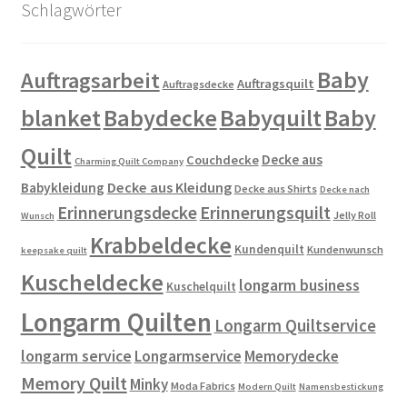
Schlagwörter
Baby
Auftragsarbeit
Auftragsquilt
Auftragsdecke
blanket
Babydecke
Babyquilt
Baby
Quilt
Decke aus
Couchdecke
Charming Quilt Company
Decke aus Kleidung
Babykleidung
Decke aus Shirts
Decke nach
Erinnerungsdecke
Erinnerungsquilt
Jelly Roll
Wunsch
Krabbeldecke
Kundenquilt
Kundenwunsch
keepsake quilt
Kuscheldecke
longarm business
Kuschelquilt
Longarm Quilten
Longarm Quiltservice
longarm service
Longarmservice
Memorydecke
Memory Quilt
Minky
Moda Fabrics
Modern Quilt
Namensbestickung