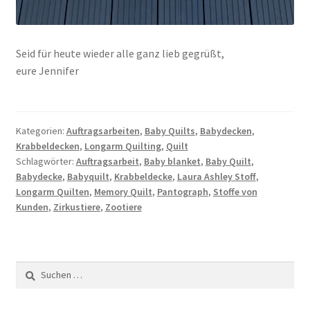
Seid für heute wieder alle ganz lieb gegrüßt,
eure Jennifer
Kategorien:
Auftragsarbeiten
,
Baby Quilts
,
Babydecken
,
Krabbeldecken
,
Longarm Quilting
,
Quilt
Schlagwörter:
Auftragsarbeit
,
Baby blanket
,
Baby Quilt
,
Babydecke
,
Babyquilt
,
Krabbeldecke
,
Laura Ashley Stoff
,
Longarm Quilten
,
Memory Quilt
,
Pantograph
,
Stoffe von
Kunden
,
Zirkustiere
,
Zootiere
Suchen
nach: