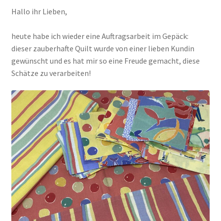
Hallo ihr Lieben,
Kasse
heute habe ich wieder eine Auftragsarbeit im Gepäck:
dieser zauberhafte Quilt wurde von einer lieben Kundin
Mein Konto
gewünscht und es hat mir so eine Freude gemacht, diese
Schätze zu verarbeiten!
Shop
Versandarten
Warenkorb
Widerrufsbelehrung
Zahlungsarten