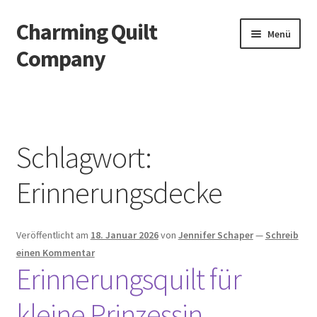
Charming Quilt
Zur
Zum
Menü
Navigation
Inhalt
Company
springen
springen
Start
AGB
Schlagwort:
Blog
Erinnerungsdecke
Datenschutzbelehrung
Veröffentlicht am
18. Januar 2026
von
Jennifer Schaper
—
Schreib
Datenschutzerklärung
einen Kommentar
Erinnerungsquilt für
Impressum
kleine Prinzessin
Impressum