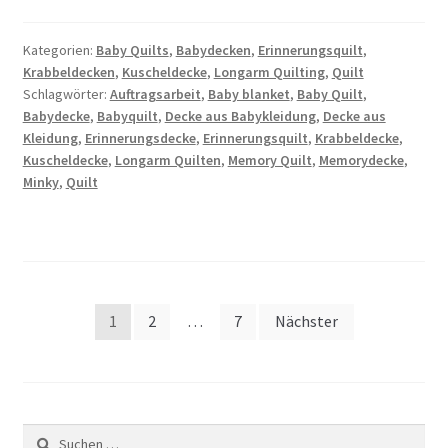
Kategorien:
Baby Quilts
,
Babydecken
,
Erinnerungsquilt
,
Krabbeldecken
,
Kuscheldecke
,
Longarm Quilting
,
Quilt
Schlagwörter:
Auftragsarbeit
,
Baby blanket
,
Baby Quilt
,
Babydecke
,
Babyquilt
,
Decke aus Babykleidung
,
Decke aus
Kleidung
,
Erinnerungsdecke
,
Erinnerungsquilt
,
Krabbeldecke
,
Kuscheldecke
,
Longarm Quilten
,
Memory Quilt
,
Memorydecke
,
Minky
,
Quilt
Seitennummerierung
1
2
…
7
Nächster
der
Beiträge
Suchen