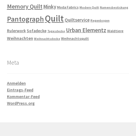
Memory Quilt
Minky
Moda Fabrics
Modern Quilt
Namensbestickung
Quilt
Pantograph
Quiltservice
Regenbogen
Urban Elementz
Rulerwork
Sofadecke
Waldtiere
Tagesdecke
Weihnachten
Weihnachtsquilt
Weihnachtsdecke
Meta
Anmelden
Eintrags-Feed
Kommentar-Feed
WordPress.org