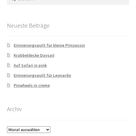
nach:
Neueste Beiträge
Erinnerungsquilt für kleine Prinzessin
Krabbeldecke Daysail
Auf Safari in pink
Erinnerungsquilt für Leonardo
Pinwheels in creme
Archiv
Archiv