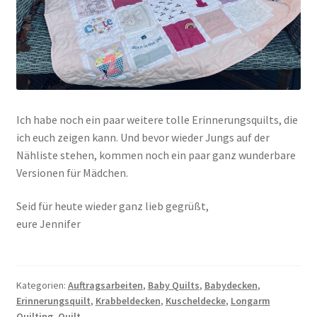
Ich habe noch ein paar weitere tolle Erinnerungsquilts, die
ich euch zeigen kann. Und bevor wieder Jungs auf der
Nähliste stehen, kommen noch ein paar ganz wunderbare
Versionen für Mädchen.
Seid für heute wieder ganz lieb gegrüßt,
eure Jennifer
Kategorien:
Auftragsarbeiten
,
Baby Quilts
,
Babydecken
,
Erinnerungsquilt
,
Krabbeldecken
,
Kuscheldecke
,
Longarm
Quilting
,
Quilt