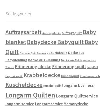
Schlagwörter
Baby
Auftragsarbeit
Auftragsquilt
Auftragsdecke
blanket
Babydecke
Babyquilt
Baby
Quilt
Decke aus
Couchdecke
Charming Quilt Company
Decke aus Kleidung
Babykleidung
Decke aus Shirts
Decke nach
Erinnerungsdecke
Erinnerungsquilt
Jelly Roll
Wunsch
Krabbeldecke
Kundenquilt
Kundenwunsch
keepsake quilt
Kuscheldecke
longarm business
Kuschelquilt
Longarm Quilten
Longarm Quiltservice
longarm service
Longarmservice
Memorydecke