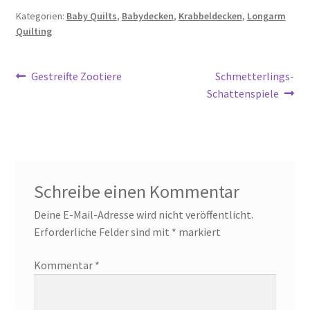
Kategorien:
Baby Quilts
,
Babydecken
,
Krabbeldecken
,
Longarm
Quilting
Beitragsnavigation
Vorheriger
Nächster
Gestreifte Zootiere
Schmetterlings-
Beitrag:
Beitrag:
Schattenspiele
Schreibe einen Kommentar
Deine E-Mail-Adresse wird nicht veröffentlicht.
Erforderliche Felder sind mit
*
markiert
Kommentar
*