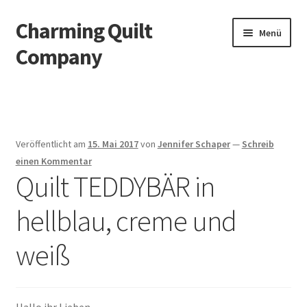
Charming Quilt
Zur
Zum
Menü
Navigation
Inhalt
Company
springen
springen
Start
AGB
Veröffentlicht am
15. Mai 2017
von
Jennifer Schaper
—
Schreib
Blog
einen Kommentar
Quilt TEDDYBÄR in
Datenschutzbelehrung
hellblau, creme und
Datenschutzerklärung
weiß
Impressum
Impressum