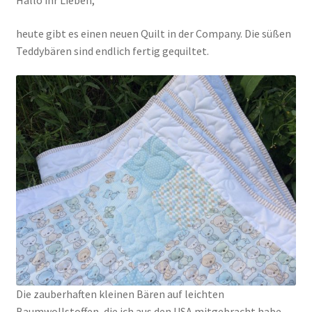
Hallo ihr Lieben,
heute gibt es einen neuen Quilt in der Company. Die süßen
Kasse
Teddybären sind endlich fertig gequiltet.
Mein Konto
Shop
Versandarten
Warenkorb
Widerrufsbelehrung
Zahlungsarten
Die zauberhaften kleinen Bären auf leichten
Baumwollstoffen, die ich aus den USA mitgebracht habe,