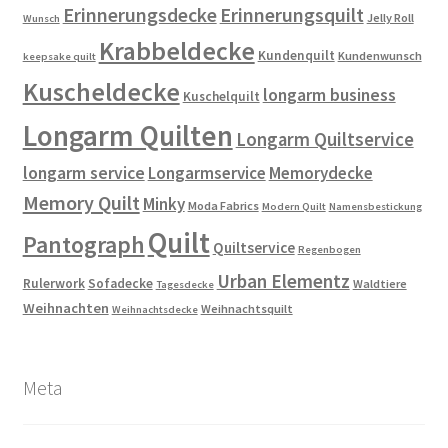
Erinnerungsdecke
Erinnerungsquilt
Jelly Roll
Wunsch
Krabbeldecke
Kundenquilt
Kundenwunsch
keepsake quilt
Kuscheldecke
longarm business
Kuschelquilt
Longarm Quilten
Longarm Quiltservice
longarm service
Longarmservice
Memorydecke
Memory Quilt
Minky
Moda Fabrics
Modern Quilt
Namensbestickung
Quilt
Pantograph
Quiltservice
Regenbogen
Urban Elementz
Rulerwork
Sofadecke
Waldtiere
Tagesdecke
Weihnachten
Weihnachtsquilt
Weihnachtsdecke
Meta