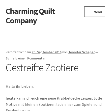
Charming Quilt
Zur
Zum
Menü
Navigation
Inhalt
Company
springen
springen
Start
AGB
Veröffentlicht am
26. September 2016
von
Jennifer Schaper
—
Blog
Schreib einen Kommentar
Gestreifte Zootiere
Datenschutzbelehrung
Datenschutzerklärung
Hallo ihr Lieben,
Impressum
heute kann ich euch eine neue Krabbeldecke zeigen: tolle
Motive mit kleinen Zootieren laden hier zum Spielen und
Entdecken ein.
Impressum