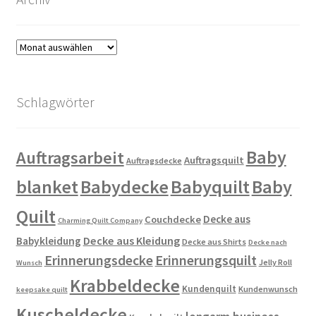
Archiv
Schlagwörter
Baby
Auftragsarbeit
Auftragsquilt
Auftragsdecke
blanket
Babydecke
Babyquilt
Baby
Quilt
Decke aus
Couchdecke
Charming Quilt Company
Decke aus Kleidung
Babykleidung
Decke aus Shirts
Decke nach
Erinnerungsdecke
Erinnerungsquilt
Jelly Roll
Wunsch
Krabbeldecke
Kundenquilt
Kundenwunsch
keepsake quilt
Kuscheldecke