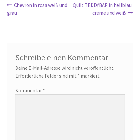
Beitragsnavigation
Vorheriger
Nächster
Chevron in rosa weiß und
Quilt TEDDYBÄR in hellblau,
Beitrag:
Beitrag:
grau
creme und weiß
Schreibe einen Kommentar
Deine E-Mail-Adresse wird nicht veröffentlicht.
Erforderliche Felder sind mit
*
markiert
Kommentar
*