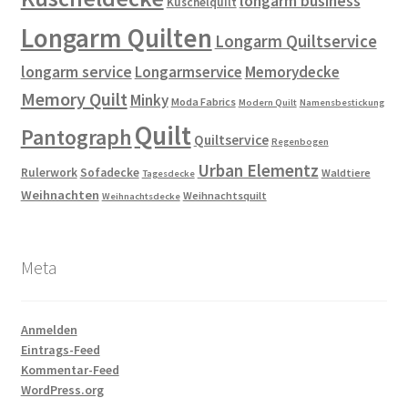
longarm business
Kuschelquilt
Longarm Quilten
Longarm Quiltservice
longarm service
Longarmservice
Memorydecke
Memory Quilt
Minky
Moda Fabrics
Modern Quilt
Namensbestickung
Quilt
Pantograph
Quiltservice
Regenbogen
Urban Elementz
Rulerwork
Sofadecke
Waldtiere
Tagesdecke
Weihnachten
Weihnachtsquilt
Weihnachtsdecke
Meta
Anmelden
Eintrags-Feed
Kommentar-Feed
WordPress.org