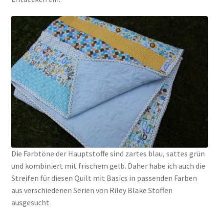
Kasse
Mein Konto
Shop
Versandarten
Warenkorb
Die Farbtöne der Hauptstoffe sind zartes blau, sattes grün
Widerrufsbelehrung
und kombiniert mit frischem gelb. Daher habe ich auch die
Streifen für diesen Quilt mit Basics in passenden Farben
Zahlungsarten
aus verschiedenen Serien von Riley Blake Stoffen
ausgesucht.