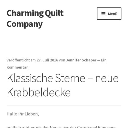
Charming Quilt
Zur
Zum
Menü
Navigation
Inhalt
Company
springen
springen
Start
AGB
Veröffentlicht am
27. Juli 2016
von
Jennifer Schaper
—
Ein
Blog
Kommentar
Klassische Sterne – neue
Datenschutzbelehrung
Krabbeldecke
Datenschutzerklärung
Impressum
Hallo ihr Lieben,
endlich gibt es wieder Neues aus der Company! Eine neue
Impressum