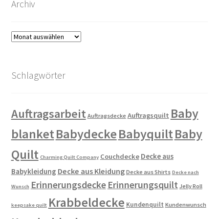
Archiv
Archiv
Schlagwörter
Baby
Auftragsarbeit
Auftragsquilt
Auftragsdecke
blanket
Babydecke
Babyquilt
Baby
Quilt
Decke aus
Couchdecke
Charming Quilt Company
Decke aus Kleidung
Babykleidung
Decke aus Shirts
Decke nach
Erinnerungsdecke
Erinnerungsquilt
Jelly Roll
Wunsch
Krabbeldecke
Kundenquilt
Kundenwunsch
keepsake quilt