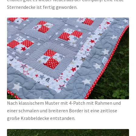
Sternendecke ist fertig geworden.
Kasse
Mein Konto
Shop
Versandarten
Warenkorb
Widerrufsbelehrung
Nach klassischem Muster mit 4-Patch mit Rahmen und
einer schmalen und breiteren Border ist eine zeitlose
Zahlungsarten
große Krabbeldecke entstanden.