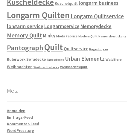
Kuscheldecke
longarm business
Kuschelquilt
Longarm Quilten
Longarm Quiltservice
longarm service
Longarmservice
Memorydecke
Memory Quilt
Minky
Moda Fabrics
Modern Quilt
Namensbestickung
Quilt
Pantograph
Quiltservice
Regenbogen
Urban Elementz
Rulerwork
Sofadecke
Waldtiere
Tagesdecke
Weihnachten
Weihnachtsquilt
Weihnachtsdecke
Meta
Anmelden
Eintrags-Feed
Kommentar-Feed
WordPress.org