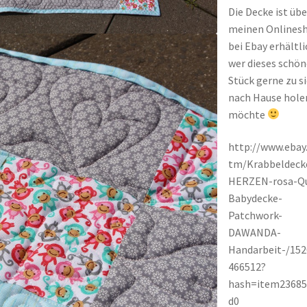
Die Decke ist übe
meinen Onlines
bei Ebay erhältli
wer dieses schön
Stück gerne zu s
nach Hause hole
möchte
http://www.ebay.
tm/Krabbeldeck
HERZEN-rosa-Qu
Babydecke-
Patchwork-
DAWANDA-
Handarbeit-/15
466512?
hash=item23685
d0