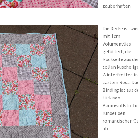
zauberhaften
Die Decke ist wie
mit 1cm
Volumenvlies
gefüttert, die
Rückseite aus d
tollen kuschelig
Winterfrottee in
zartem Rosa. Da
Binding ist aus 
türkisen
Baumwollstoff u
rundet den
romantischen Qu
ab.