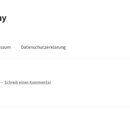
ny
essum
Datenschutzerklärung
schutzerklärung
Impressum
Impressum
Kasse
Mein Konto
Shop
—
Schreib einen Kommentar