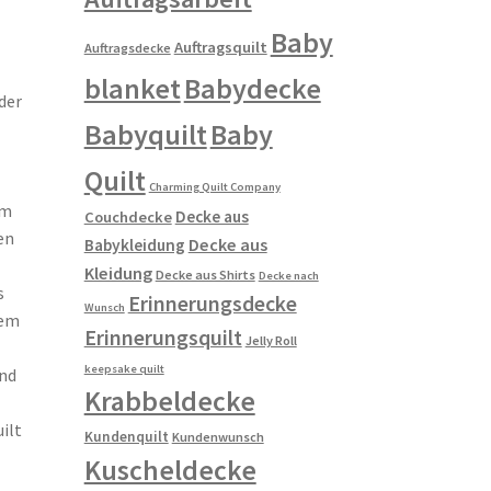
Baby
Auftragsquilt
Auftragsdecke
blanket
Babydecke
der
Babyquilt
Baby
Quilt
Charming Quilt Company
em
Decke aus
Couchdecke
en
Decke aus
Babykleidung
Kleidung
Decke aus Shirts
Decke nach
s
Erinnerungsdecke
Wunsch
dem
Erinnerungsquilt
Jelly Roll
keepsake quilt
nd
Krabbeldecke
ilt
Kundenquilt
Kundenwunsch
Kuscheldecke