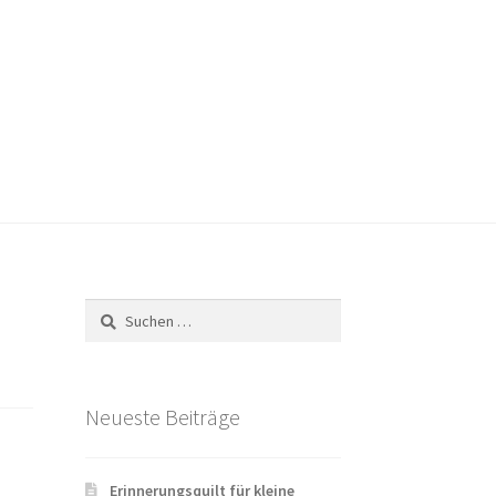
Versandarten
Warenkorb
Widerrufsbelehrung
Suchen
nach:
Neueste Beiträge
Erinnerungsquilt für kleine