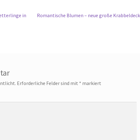
Nächster
tterlinge in
Romantische Blumen – neue große Krabbeldec
Beitrag:
tar
ntlicht.
Erforderliche Felder sind mit
*
markiert