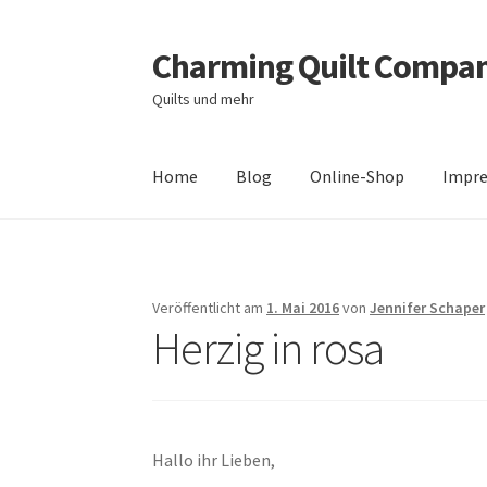
Charming Quilt Compa
Zur
Zum
Navigation
Inhalt
Quilts und mehr
springen
springen
Home
Blog
Online-Shop
Impr
Start
AGB
Blog
Datenschutzbelehrung
Daten
Zahlungsarten
Veröffentlicht am
1. Mai 2016
von
Jennifer Schaper
Herzig in rosa
Hallo ihr Lieben,