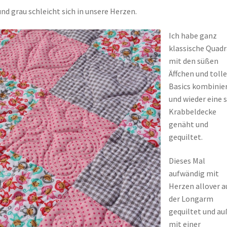
und grau schleicht sich in unsere Herzen.
Ich habe ganz
klassische Quad
mit den süßen
Äffchen und toll
Basics kombinie
und wieder eine 
Krabbeldecke
genäht und
gequiltet.
Dieses Mal
aufwändig mit
Herzen allover a
der Longarm
gequiltet und a
mit einer