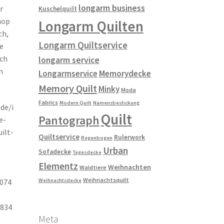
longarm business
r
Kuschelquilt
hop
Longarm Quilten
ch,
Longarm Quiltservice
e
ich
longarm service
n
Longarmservice
Memorydecke
Memory Quilt
Minky
Moda
Fabrics
Modern Quilt
Namensbestickung
de/i
Quilt
Pantograph
e-
ilt-
Quiltservice
Rulerwork
Regenbogen
Urban
Sofadecke
Tagesdecke
Elementz
Weihnachten
Waldtiere
Weihnachtsquilt
Weihnachtsdecke
2074
834
Meta