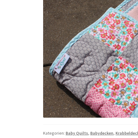
Kategorien:
Baby Quilts
,
Babydecken
,
Krabbeldec