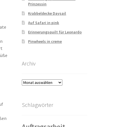
Prinzessin
Krabbeldecke Daysail
Auf Safari in pink
rate
Erinnerungsquilt für Leonardo
en
Pinwheels in creme
rt
süße
Archiv
Archiv
Schlagwörter
uf
ußen
Auftragsarbeit