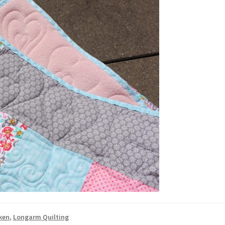
ken
,
Longarm Quilting