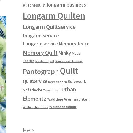
longarm business
Kuschelquilt
Longarm Quilten
Longarm Quiltservice
longarm service
Longarmservice
Memorydecke
Memory Quilt
Minky
Moda
Fabrics
Modern Quilt
Namensbestickung
Quilt
Pantograph
Quiltservice
Rulerwork
Regenbogen
Urban
Sofadecke
Tagesdecke
Elementz
Weihnachten
Waldtiere
Weihnachtsquilt
Weihnachtsdecke
Meta