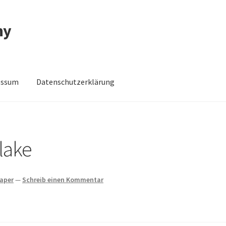
ny
essum
Datenschutzerklärung
schutzerklärung
Impressum
Impressum
Kasse
Mein Konto
Shop
Blake
haper
—
Schreib einen Kommentar