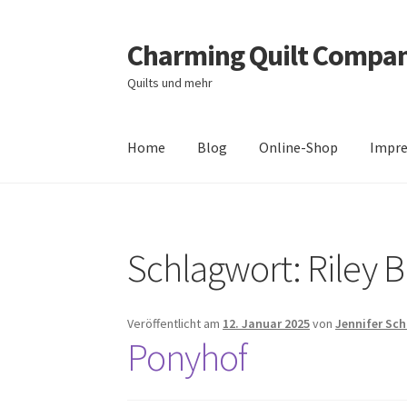
Charming Quilt Compa
Zur
Zum
Navigation
Inhalt
Quilts und mehr
springen
springen
Home
Blog
Online-Shop
Impr
Start
AGB
Blog
Datenschutzbelehrung
Daten
Schlagwort:
Riley 
Zahlungsarten
Veröffentlicht am
12. Januar 2025
von
Jennifer Sc
Ponyhof