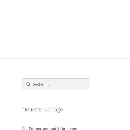
Versandarten
Warenkorb
Widerrufsbelehrung
Suchen
nach:
Neueste Beiträge
Erinnerungsquilt für kleine