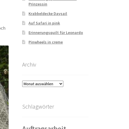
Prinzessin
Krabbeldecke Daysail
Auf Safari in pink
och
Erinnerungsquilt für Leonardo
Pinwheels in creme
Archiv
Archiv
Schlagwörter
Auftragsarbeit