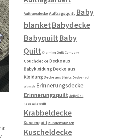
Baby
Auftragsquilt
Auftragsdecke
blanket
Babydecke
Babyquilt
Baby
Quilt
Charming Quilt Company
Decke aus
Couchdecke
Decke aus
Babykleidung
Kleidung
Decke aus Shirts
Decke nach
Erinnerungsdecke
Wunsch
Erinnerungsquilt
Jelly Roll
keepsake quilt
Krabbeldecke
Kundenquilt
Kundenwunsch
mit
Kuscheldecke
y