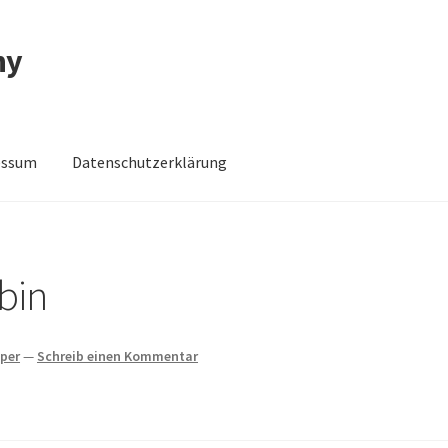
ny
essum
Datenschutzerklärung
schutzerklärung
Impressum
Impressum
Kasse
Mein Konto
Shop
bin
aper
—
Schreib einen Kommentar