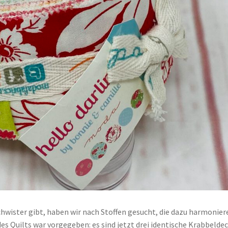
schwister gibt, haben wir nach Stoffen gesucht, die dazu harmonier
es Quilts war vorgegeben: es sind jetzt drei identische Krabbelde