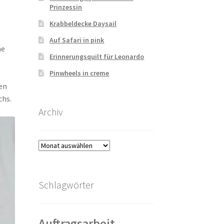
Prinzessin
Krabbeldecke Daysail
Auf Safari in pink
ne
Erinnerungsquilt für Leonardo
Pinwheels in creme
den
chs.
Archiv
Archiv
Schlagwörter
Auftragsarbeit