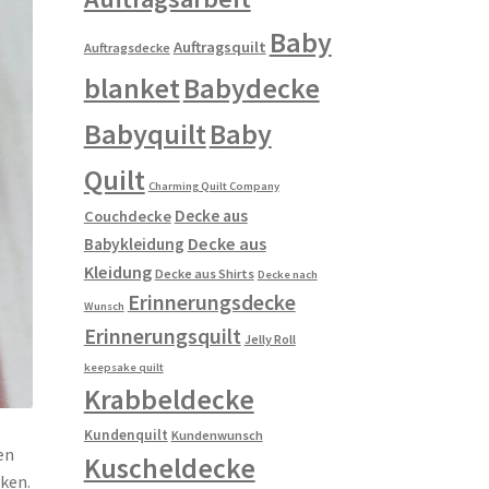
Baby
Auftragsquilt
Auftragsdecke
blanket
Babydecke
Babyquilt
Baby
Quilt
Charming Quilt Company
Decke aus
Couchdecke
Decke aus
Babykleidung
Kleidung
Decke aus Shirts
Decke nach
Erinnerungsdecke
Wunsch
Erinnerungsquilt
Jelly Roll
keepsake quilt
Krabbeldecke
Kundenquilt
Kundenwunsch
en
Kuscheldecke
cken.