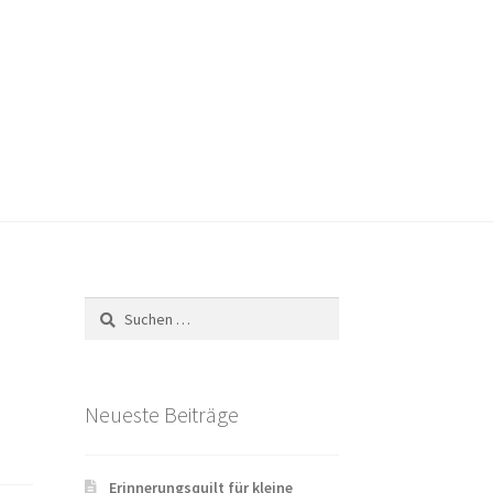
Versandarten
Warenkorb
Widerrufsbelehrung
Suchen
nach:
Neueste Beiträge
Erinnerungsquilt für kleine