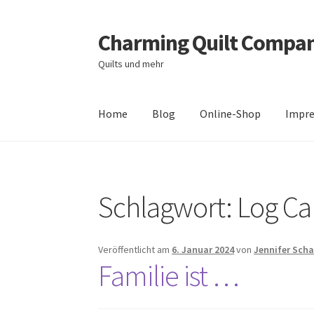
Charming Quilt Compa
Zur
Zum
Navigation
Inhalt
Quilts und mehr
springen
springen
Home
Blog
Online-Shop
Impr
Start
AGB
Blog
Datenschutzbelehrung
Daten
Schlagwort:
Log Ca
Zahlungsarten
Veröffentlicht am
6. Januar 2024
von
Jennifer Sch
Familie ist …