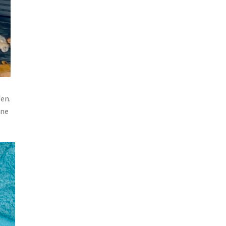
fen.
ine