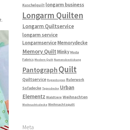
longarm business
Kuschelquilt
Longarm Quilten
t.
Longarm Quiltservice
longarm service
Longarmservice
Memorydecke
Memory Quilt
Minky
Moda
Fabrics
Modern Quilt
Namensbestickung
Quilt
Pantograph
Quiltservice
Rulerwork
Regenbogen
Urban
Sofadecke
Tagesdecke
Elementz
Weihnachten
Waldtiere
Weihnachtsquilt
Weihnachtsdecke
Meta