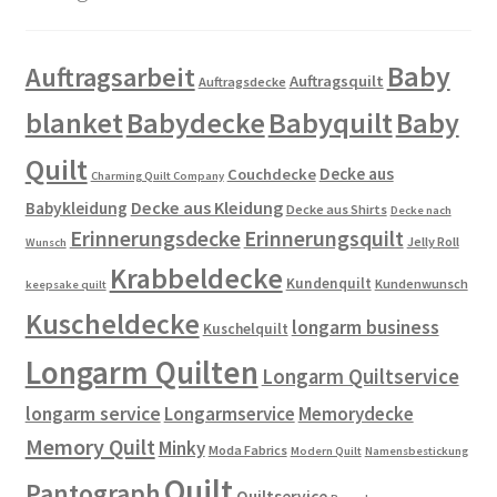
Baby
Auftragsarbeit
Auftragsquilt
Auftragsdecke
blanket
Babydecke
Babyquilt
Baby
Quilt
Decke aus
Couchdecke
Charming Quilt Company
Decke aus Kleidung
Babykleidung
Decke aus Shirts
Decke nach
Erinnerungsdecke
Erinnerungsquilt
Jelly Roll
Wunsch
Krabbeldecke
Kundenquilt
Kundenwunsch
keepsake quilt
Kuscheldecke
longarm business
Kuschelquilt
Longarm Quilten
Longarm Quiltservice
longarm service
Longarmservice
Memorydecke
Memory Quilt
Minky
Moda Fabrics
Modern Quilt
Namensbestickung
Quilt
Pantograph
Quiltservice