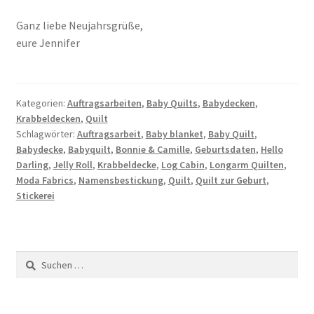
Ganz liebe Neujahrsgrüße,
eure Jennifer
Kategorien:
Auftragsarbeiten
,
Baby Quilts
,
Babydecken
,
Krabbeldecken
,
Quilt
Schlagwörter:
Auftragsarbeit
,
Baby blanket
,
Baby Quilt
,
Babydecke
,
Babyquilt
,
Bonnie & Camille
,
Geburtsdaten
,
Hello
Darling
,
Jelly Roll
,
Krabbeldecke
,
Log Cabin
,
Longarm Quilten
,
Moda Fabrics
,
Namensbestickung
,
Quilt
,
Quilt zur Geburt
,
Stickerei
Suchen
nach: