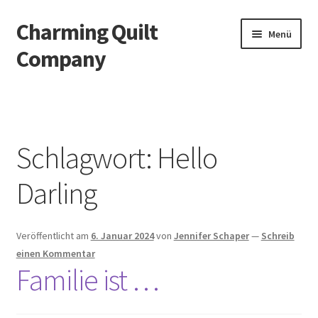
Charming Quilt
Zur
Zum
Menü
Navigation
Inhalt
Company
springen
springen
Start
AGB
Schlagwort:
Hello
Blog
Darling
Datenschutzbelehrung
Veröffentlicht am
6. Januar 2024
von
Jennifer Schaper
—
Schreib
Datenschutzerklärung
einen Kommentar
Familie ist …
Impressum
Impressum