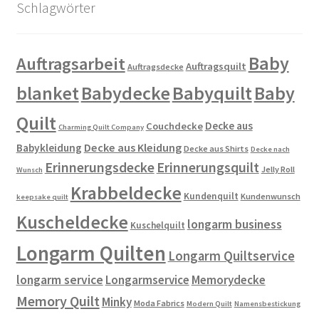
Schlagwörter
Baby
Auftragsarbeit
Auftragsquilt
Auftragsdecke
blanket
Babydecke
Babyquilt
Baby
Quilt
Decke aus
Couchdecke
Charming Quilt Company
Decke aus Kleidung
Babykleidung
Decke aus Shirts
Decke nach
Erinnerungsdecke
Erinnerungsquilt
Jelly Roll
Wunsch
Krabbeldecke
Kundenquilt
Kundenwunsch
keepsake quilt
Kuscheldecke
longarm business
Kuschelquilt
Longarm Quilten
Longarm Quiltservice
longarm service
Longarmservice
Memorydecke
Memory Quilt
Minky
Moda Fabrics
Modern Quilt
Namensbestickung