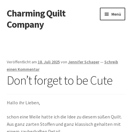
Charming Quilt
Zur
Zum
Menü
Navigation
Inhalt
Company
springen
springen
Start
AGB
Veröffentlicht am
18. Juli 2025
von
Jennifer Schaper
—
Schreib
Blog
einen Kommentar
Don’t forget to be Cute
Datenschutzbelehrung
Datenschutzerklärung
Hallo ihr Lieben,
Impressum
schon eine Weile hatte ich die Idee zu diesem süßen Quilt.
Aus ganz zarten Stoffen und ganz klassisch gehalten mit
einem zauberhaften Detail.
Impressum