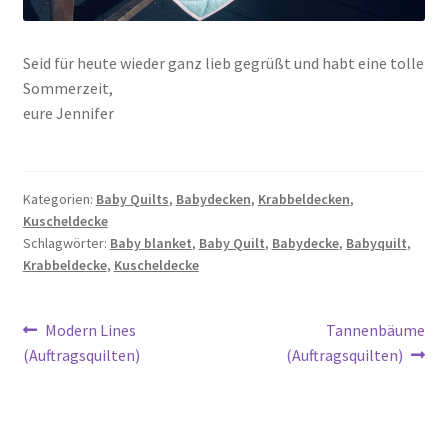
Seid für heute wieder ganz lieb gegrüßt und habt eine tolle
Sommerzeit,
eure Jennifer
Kategorien:
Baby Quilts
,
Babydecken
,
Krabbeldecken
,
Kuscheldecke
Schlagwörter:
Baby blanket
,
Baby Quilt
,
Babydecke
,
Babyquilt
,
Krabbeldecke
,
Kuscheldecke
Beitragsnavigation
Vorheriger
Nächster
Modern Lines
Tannenbäume
Beitrag:
Beitrag:
(Auftragsquilten)
(Auftragsquilten)