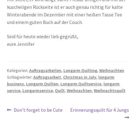
kuscheligen Rückseite ist er auch genau richtig für kalte
Winterabende im Dezember mit einer heißen Tasse Tee
und einem guten Buch auf der Couch.
Seid für heute wieder lieb gegrüßt,
eure Jennifer
Kategorien:
Auftragsarbeiten
,
Longarm Quilting
,
Weihnachten
Schlagwörter:
Auftragsarbeit
,
Christmas in July
,
longarm
business
,
Longarm Quilten
,
Longarm Quiltservice
,
longarm
service
,
Longarmservice
,
Quilt
,
Weihnachten
,
Weihnachtsquilt
Beitragsnavigation
Vorheriger
Nächster
Don’t forget to be Cute
Erinnerungsquilt für 4 Jungs
Beitrag:
Beitrag: