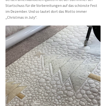
Startschuss für die Vorbereitungen auf das schönste Fest
im Dezember. Und so lautet dort das Motto immer
Kasse
„Christmas in July“.
Mein Konto
Shop
Versandarten
Warenkorb
Widerrufsbelehrung
Zahlungsarten