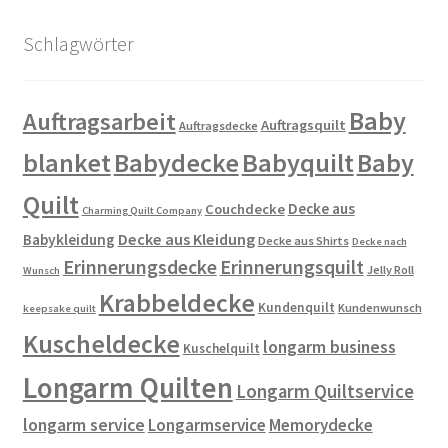
Schlagwörter
Baby
Auftragsarbeit
Auftragsquilt
Auftragsdecke
blanket
Babydecke
Babyquilt
Baby
Quilt
Decke aus
Couchdecke
Charming Quilt Company
Decke aus Kleidung
Babykleidung
Decke aus Shirts
Decke nach
Erinnerungsdecke
Erinnerungsquilt
Jelly Roll
Wunsch
Krabbeldecke
Kundenquilt
Kundenwunsch
keepsake quilt
Kuscheldecke
longarm business
Kuschelquilt
Longarm Quilten
Longarm Quiltservice
longarm service
Longarmservice
Memorydecke