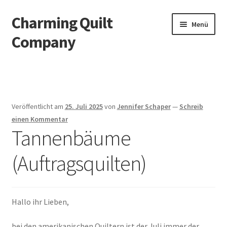
Charming Quilt
Zur
Zum
Menü
Navigation
Inhalt
Company
springen
springen
Start
AGB
Veröffentlicht am
25. Juli 2025
von
Jennifer Schaper
—
Schreib
Blog
einen Kommentar
Tannenbäume
Datenschutzbelehrung
(Auftragsquilten)
Datenschutzerklärung
Impressum
Hallo ihr Lieben,
bei den amerikanischen Quiltern ist der Juli immer der
Impressum