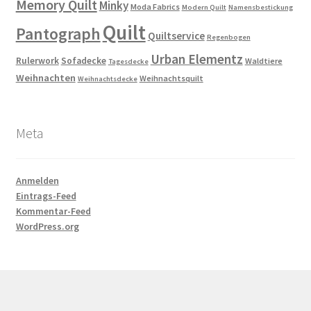
Memory Quilt
Minky
Moda Fabrics
Modern Quilt
Namensbestickung
Quilt
Pantograph
Quiltservice
Regenbogen
Urban Elementz
Rulerwork
Sofadecke
Waldtiere
Tagesdecke
Weihnachten
Weihnachtsquilt
Weihnachtsdecke
Meta
Anmelden
Eintrags-Feed
Kommentar-Feed
WordPress.org