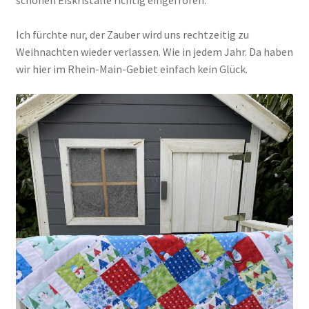
schönen Eiskristalle richtig eingefroren.
Ich fürchte nur, der Zauber wird uns rechtzeitig zu
Kasse
Weihnachten wieder verlassen. Wie in jedem Jahr. Da haben
wir hier im Rhein-Main-Gebiet einfach kein Glück.
Mein Konto
Shop
Versandarten
Warenkorb
Widerrufsbelehrung
Zahlungsarten