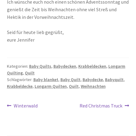
Ich wünsche euch noch einen schönen Adventssonntag und
genießt die Zeit bis Weihnachten ohne viel Streß und
Hektik in der Vorweihnachtszeit.
Seid für heute lieb gegrüßt,
eure Jennifer
Kategorien:
Baby Quilts
,
Babydecken
,
Krabbeldecken
,
Longarm
Quilting
,
Quilt
Schlagwörter:
Baby blanket
,
Baby Quilt
,
Babydecke
,
Babyquilt
,
Krabbeldecke
,
Longarm Quilten
,
Quilt
,
Weihnachten
Beitragsnavigation
Vorheriger
Nächster
Winterwald
Red Christmas Truck
Beitrag:
Beitrag: