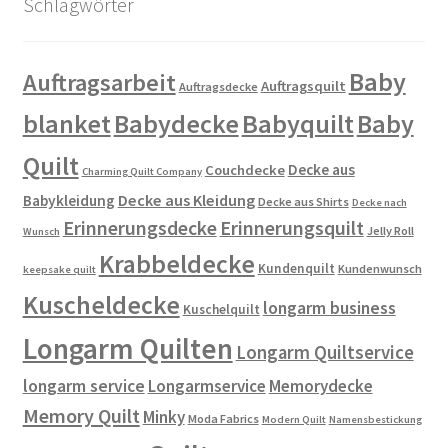
Schlagwörter
Baby
Auftragsarbeit
Auftragsquilt
Auftragsdecke
blanket
Babydecke
Babyquilt
Baby
Quilt
Decke aus
Couchdecke
Charming Quilt Company
Decke aus Kleidung
Babykleidung
Decke aus Shirts
Decke nach
Erinnerungsdecke
Erinnerungsquilt
Jelly Roll
Wunsch
Krabbeldecke
Kundenquilt
Kundenwunsch
keepsake quilt
Kuscheldecke
longarm business
Kuschelquilt
Longarm Quilten
Longarm Quiltservice
longarm service
Longarmservice
Memorydecke
Memory Quilt
Minky
Moda Fabrics
Modern Quilt
Namensbestickung