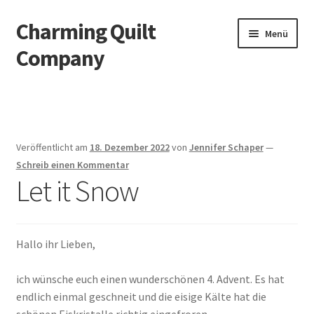
Charming Quilt
Zur
Zum
Menü
Navigation
Inhalt
Company
springen
springen
Start
AGB
Veröffentlicht am
18. Dezember 2022
von
Jennifer Schaper
—
Blog
Schreib einen Kommentar
Let it Snow
Datenschutzbelehrung
Datenschutzerklärung
Hallo ihr Lieben,
Impressum
ich wünsche euch einen wunderschönen 4. Advent. Es hat
endlich einmal geschneit und die eisige Kälte hat die
Impressum