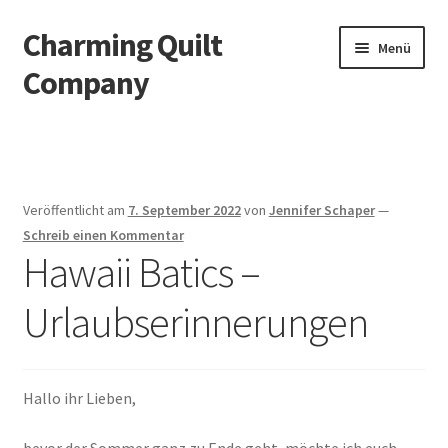
Charming Quilt
Zur
Zum
Menü
Navigation
Inhalt
Company
springen
springen
Start
AGB
Veröffentlicht am
7. September 2022
von
Jennifer Schaper
—
Blog
Schreib einen Kommentar
Hawaii Batics –
Datenschutzbelehrung
Urlaubserinnerungen
Datenschutzerklärung
Impressum
Hallo ihr Lieben,
Impressum