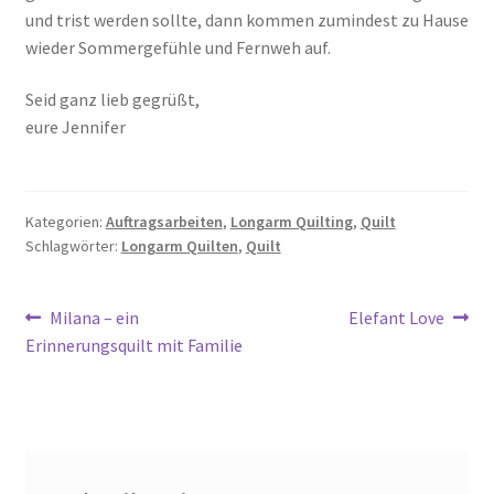
und trist werden sollte, dann kommen zumindest zu Hause
wieder Sommergefühle und Fernweh auf.
Seid ganz lieb gegrüßt,
eure Jennifer
Kategorien:
Auftragsarbeiten
,
Longarm Quilting
,
Quilt
Schlagwörter:
Longarm Quilten
,
Quilt
Beitragsnavigation
Vorheriger
Nächster
Milana – ein
Elefant Love
Beitrag:
Beitrag:
Erinnerungsquilt mit Familie