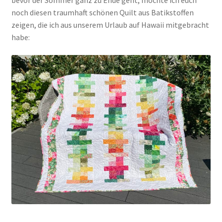
bevor der Sommer ganz zu Ende geht, möchte ich euch
noch diesen traumhaft schönen Quilt aus Batikstoffen
zeigen, die ich aus unserem Urlaub auf Hawaii mitgebracht
Kasse
habe:
Mein Konto
Shop
Versandarten
Warenkorb
Widerrufsbelehrung
Zahlungsarten