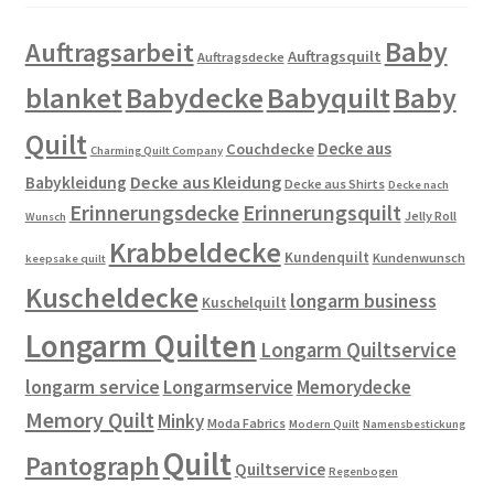
Baby
Auftragsarbeit
Auftragsquilt
Auftragsdecke
blanket
Babydecke
Babyquilt
Baby
Quilt
Decke aus
Couchdecke
Charming Quilt Company
Decke aus Kleidung
Babykleidung
Decke aus Shirts
Decke nach
Erinnerungsdecke
Erinnerungsquilt
Jelly Roll
Wunsch
Krabbeldecke
Kundenquilt
Kundenwunsch
keepsake quilt
Kuscheldecke
longarm business
Kuschelquilt
Longarm Quilten
Longarm Quiltservice
longarm service
Longarmservice
Memorydecke
Memory Quilt
Minky
Moda Fabrics
Modern Quilt
Namensbestickung
Quilt
Pantograph
Quiltservice
Regenbogen