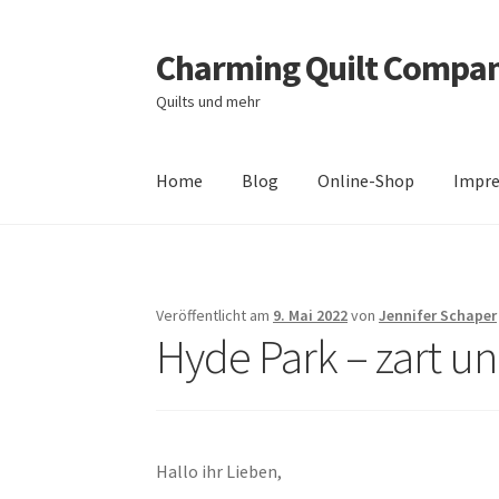
Charming Quilt Compa
Zur
Zum
Navigation
Inhalt
Quilts und mehr
springen
springen
Home
Blog
Online-Shop
Impr
Start
AGB
Blog
Datenschutzbelehrung
Daten
Zahlungsarten
Veröffentlicht am
9. Mai 2022
von
Jennifer Schaper
Hyde Park – zart un
Hallo ihr Lieben,