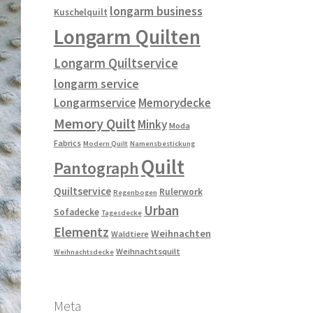
longarm business
Kuschelquilt
Longarm Quilten
Longarm Quiltservice
longarm service
Longarmservice
Memorydecke
Memory Quilt
Minky
Moda
Fabrics
Modern Quilt
Namensbestickung
Quilt
Pantograph
Quiltservice
Rulerwork
Regenbogen
Urban
Sofadecke
Tagesdecke
Elementz
Weihnachten
Waldtiere
Weihnachtsquilt
Weihnachtsdecke
Meta