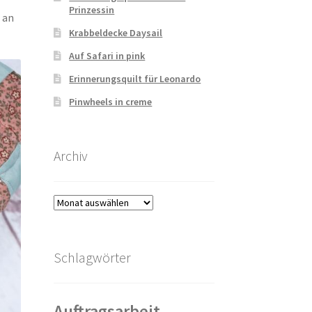
Prinzessin
 an
Krabbeldecke Daysail
Auf Safari in pink
Erinnerungsquilt für Leonardo
Pinwheels in creme
Archiv
Archiv
Schlagwörter
Auftragsarbeit