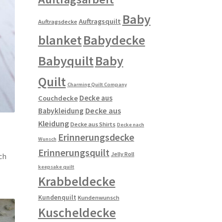
Baby
Auftragsquilt
Auftragsdecke
blanket
Babydecke
Babyquilt
Baby
Quilt
Charming Quilt Company
Decke aus
Couchdecke
Decke aus
Babykleidung
Kleidung
Decke aus Shirts
Decke nach
Erinnerungsdecke
Wunsch
Erinnerungsquilt
Jelly Roll
ch
keepsake quilt
Krabbeldecke
Kundenquilt
Kundenwunsch
Kuscheldecke