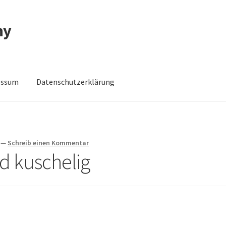
ny
essum
Datenschutzerklärung
schutzerklärung
Impressum
Impressum
Kasse
Mein Konto
Shop
—
Schreib einen Kommentar
d kuschelig