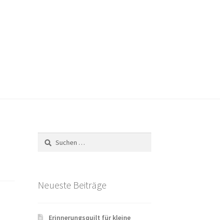
Versandarten
Warenkorb
Widerrufsbelehrung
Suchen
nach:
Neueste Beiträge
Erinnerungsquilt für kleine