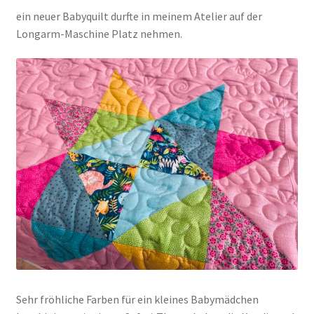
ein neuer Babyquilt durfte in meinem Atelier auf der
Longarm-Maschine Platz nehmen.
Kasse
Mein Konto
Shop
Versandarten
Warenkorb
Widerrufsbelehrung
Zahlungsarten
Sehr fröhliche Farben für ein kleines Babymädchen