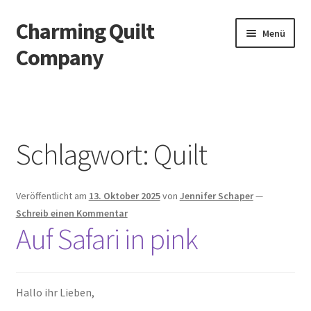
Charming Quilt
Zur
Zum
Menü
Navigation
Inhalt
Company
springen
springen
Start
AGB
Schlagwort:
Quilt
Blog
Veröffentlicht am
13. Oktober 2025
von
Jennifer Schaper
—
Datenschutzbelehrung
Schreib einen Kommentar
Auf Safari in pink
Datenschutzerklärung
Impressum
Hallo ihr Lieben,
Impressum