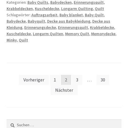
Kategorien:
Baby Quilts
,
Babydecken
,
Erinnerungsquilt
,
Krabbeldecken
,
Kuscheldecke
,
Longarm Quilting
,
Quilt
Schlagwörter:
Auftragsarbeit
,
Baby blanket
,
Baby Quilt
,
Babydecke
,
Babyquilt
,
Decke aus Babykleidung
,
Decke aus
Kleidung
,
Erinnerungsdecke
,
Erinnerungsquilt
,
Krabbeldecke
,
Kuscheldecke
,
Longarm Quilten
,
Memory Quilt
,
Memorydecke
,
Minky
,
Quilt
Seitennummerierung
Vorheriger
1
2
3
…
30
der
Nächster
Beiträge
Suchen