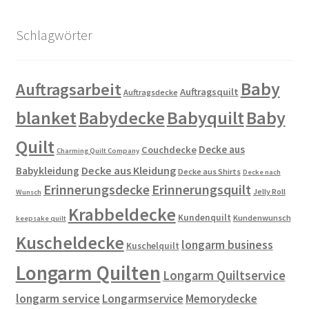
Schlagwörter
Baby
Auftragsarbeit
Auftragsquilt
Auftragsdecke
blanket
Babydecke
Babyquilt
Baby
Quilt
Decke aus
Couchdecke
Charming Quilt Company
Decke aus Kleidung
Babykleidung
Decke aus Shirts
Decke nach
Erinnerungsdecke
Erinnerungsquilt
Jelly Roll
Wunsch
Krabbeldecke
Kundenquilt
Kundenwunsch
keepsake quilt
Kuscheldecke
longarm business
Kuschelquilt
Longarm Quilten
Longarm Quiltservice
longarm service
Longarmservice
Memorydecke