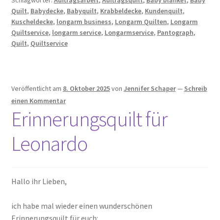
Schlagwörter:
Auftragsarbeit
,
Auftragsquilt
,
Baby blanket
,
Baby
Quilt
,
Babydecke
,
Babyquilt
,
Krabbeldecke
,
Kundenquilt
,
Kuscheldecke
,
longarm business
,
Longarm Quilten
,
Longarm
Quiltservice
,
longarm service
,
Longarmservice
,
Pantograph
,
Quilt
,
Quiltservice
Veröffentlicht am
8. Oktober 2025
von
Jennifer Schaper
—
Schreib
einen Kommentar
Erinnerungsquilt für
Leonardo
Hallo ihr Lieben,
ich habe mal wieder einen wunderschönen
Erinnerungsquilt für euch: