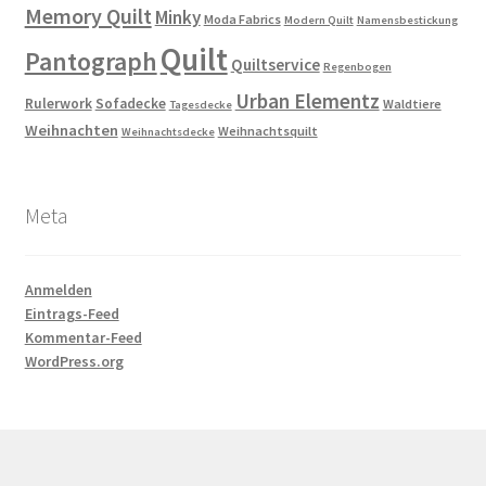
Memory Quilt
Minky
Moda Fabrics
Modern Quilt
Namensbestickung
Quilt
Pantograph
Quiltservice
Regenbogen
Urban Elementz
Rulerwork
Sofadecke
Waldtiere
Tagesdecke
Weihnachten
Weihnachtsquilt
Weihnachtsdecke
Meta
Anmelden
Eintrags-Feed
Kommentar-Feed
WordPress.org