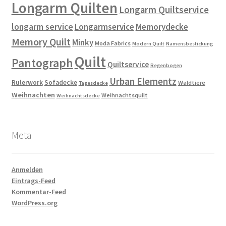
Longarm Quilten
Longarm Quiltservice
longarm service
Longarmservice
Memorydecke
Memory Quilt
Minky
Moda Fabrics
Modern Quilt
Namensbestickung
Quilt
Pantograph
Quiltservice
Regenbogen
Urban Elementz
Rulerwork
Sofadecke
Waldtiere
Tagesdecke
Weihnachten
Weihnachtsquilt
Weihnachtsdecke
Meta
Anmelden
Eintrags-Feed
Kommentar-Feed
WordPress.org