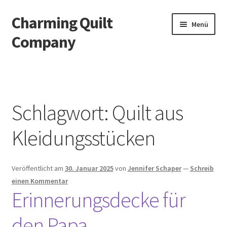
Charming Quilt
Zur
Zum
Menü
Navigation
Inhalt
Company
springen
springen
Start
AGB
Schlagwort:
Quilt aus
Blog
Kleidungsstücken
Datenschutzbelehrung
Veröffentlicht am
30. Januar 2025
von
Jennifer Schaper
—
Schreib
Datenschutzerklärung
einen Kommentar
Erinnerungsdecke für
Impressum
den Papa
Impressum