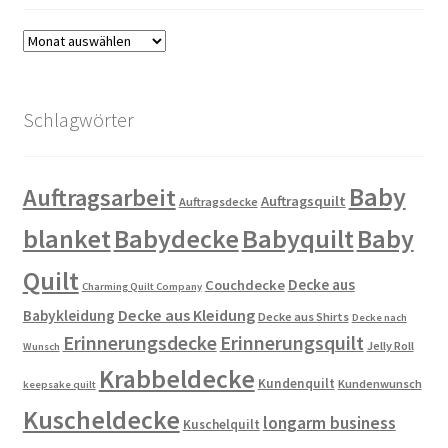
Archiv
Schlagwörter
Baby
Auftragsarbeit
Auftragsquilt
Auftragsdecke
blanket
Babydecke
Babyquilt
Baby
Quilt
Decke aus
Couchdecke
Charming Quilt Company
Decke aus Kleidung
Babykleidung
Decke aus Shirts
Decke nach
Erinnerungsdecke
Erinnerungsquilt
Jelly Roll
Wunsch
Krabbeldecke
Kundenquilt
Kundenwunsch
keepsake quilt
Kuscheldecke
longarm business
Kuschelquilt