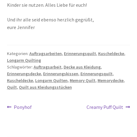
Kinder sie nutzen. Alles Liebe für euch!
Und ihr alle seid ebenso herzlich gegrüßt,
eure Jennifer
Kategorien:
Auftragsarbeiten
,
Erinnerungsquilt
,
Kuscheldecke
,
Longarm Quilting
Schlagwörter:
Auftragsarbeit
,
Decke aus Kleidung
,
Erinnerungsdecke
,
Erinnerungskissen
,
Erinnerungsquilt
,
Kuscheldecke
,
Longarm Quilten
,
Memory Quilt
,
Memorydecke
,
Quilt
,
Quilt aus Kleidungsstücken
Beitragsnavigation
Vorheriger
Nächster
Ponyhof
Creamy Puff Quilt
Beitrag:
Beitrag: