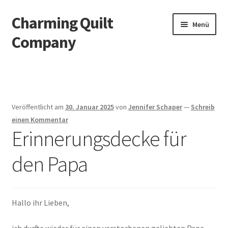
Charming Quilt
Zur
Zum
Menü
Navigation
Inhalt
Company
springen
springen
Start
AGB
Veröffentlicht am
30. Januar 2025
von
Jennifer Schaper
—
Schreib
Blog
einen Kommentar
Erinnerungsdecke für
Datenschutzbelehrung
den Papa
Datenschutzerklärung
Impressum
Hallo ihr Lieben,
Impressum