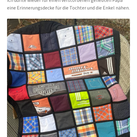
ich durfte wieder für einen verstorbenen geliebten Papa
eine Erinnerungsdecke für die Tochter und die Enkel nähen.
Kasse
Mein Konto
Shop
Versandarten
Warenkorb
Widerrufsbelehrung
Zahlungsarten