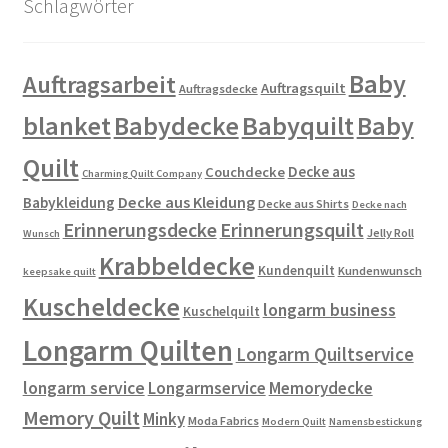
Schlagwörter
Baby
Auftragsarbeit
Auftragsquilt
Auftragsdecke
blanket
Babydecke
Babyquilt
Baby
Quilt
Decke aus
Couchdecke
Charming Quilt Company
Decke aus Kleidung
Babykleidung
Decke aus Shirts
Decke nach
Erinnerungsdecke
Erinnerungsquilt
Jelly Roll
Wunsch
Krabbeldecke
Kundenquilt
Kundenwunsch
keepsake quilt
Kuscheldecke
longarm business
Kuschelquilt
Longarm Quilten
Longarm Quiltservice
longarm service
Longarmservice
Memorydecke
Memory Quilt
Minky
Moda Fabrics
Modern Quilt
Namensbestickung