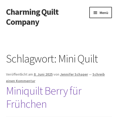
Charming Quilt
Zur
Zum
Menü
Navigation
Inhalt
Company
springen
springen
Start
AGB
Schlagwort:
Mini Quilt
Blog
Veröffentlicht am
8. Juni 2025
von
Jennifer Schaper
—
Schreib
Datenschutzbelehrung
einen Kommentar
Miniquilt Berry für
Datenschutzerklärung
Frühchen
Impressum
Impressum