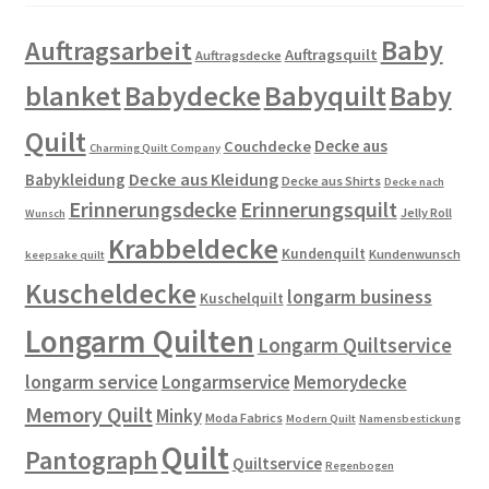
Baby
Auftragsarbeit
Auftragsquilt
Auftragsdecke
blanket
Babydecke
Babyquilt
Baby
Quilt
Decke aus
Couchdecke
Charming Quilt Company
Decke aus Kleidung
Babykleidung
Decke aus Shirts
Decke nach
Erinnerungsdecke
Erinnerungsquilt
Jelly Roll
Wunsch
Krabbeldecke
Kundenquilt
Kundenwunsch
keepsake quilt
Kuscheldecke
longarm business
Kuschelquilt
Longarm Quilten
Longarm Quiltservice
longarm service
Longarmservice
Memorydecke
Memory Quilt
Minky
Moda Fabrics
Modern Quilt
Namensbestickung
Quilt
Pantograph
Quiltservice
Regenbogen