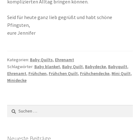
komplizierten Alltag bringen können.
Seid für heute ganz lieb gegrüßt und habt schöne
Pfingsten,
eure Jennifer
Kategorien:
Baby Quilts
,
Ehrenamt
Schlagwörter:
Baby blanket
,
Baby Quilt
,
Babydecke
,
Babyquilt
,
Ehrenamt
,
Frühchen
,
Frühchen Quilt
,
Frühchendecke
,
Mini Quilt
,
Minidecke
Suchen
nach:
Neueste Beiträge