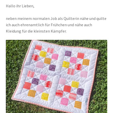
Hallo ihr Lieben,
Kasse
neben meinem normalen Job als Quilterin nähe und quilte
ich auch ehrenamtlich für Frühchen und nähe auch
Mein Konto
Kleidung für die kleinsten Kämpfer.
Shop
Versandarten
Warenkorb
Widerrufsbelehrung
Zahlungsarten