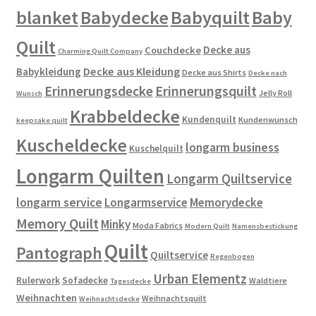
blanket
Babydecke
Babyquilt
Baby
Quilt
Decke aus
Couchdecke
Charming Quilt Company
Decke aus Kleidung
Babykleidung
Decke aus Shirts
Decke nach
Erinnerungsdecke
Erinnerungsquilt
Jelly Roll
Wunsch
Krabbeldecke
Kundenquilt
Kundenwunsch
keepsake quilt
Kuscheldecke
longarm business
Kuschelquilt
Longarm Quilten
Longarm Quiltservice
longarm service
Longarmservice
Memorydecke
Memory Quilt
Minky
Moda Fabrics
Modern Quilt
Namensbestickung
Quilt
Pantograph
Quiltservice
Regenbogen
Urban Elementz
Rulerwork
Sofadecke
Waldtiere
Tagesdecke
Weihnachten
Weihnachtsquilt
Weihnachtsdecke