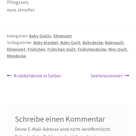
Pfingsten,
eure Jennifer
Kategorien:
Baby Quilts
,
Ehrenamt
Schlagwörter:
Baby blanket
,
Baby Quilt
,
Babydecke
,
Babyquilt
,
Ehrenamt
,
Frühchen
,
Frühchen Quilt
,
Frühchendecke
,
Mini Quilt
,
Minidecke
Beitragsnavigation
Vorheriger
Nächster
Krabbeldecke in Salbei
Seelensommer
Beitrag:
Beitrag:
Schreibe einen Kommentar
Deine E-Mail-Adresse wird nicht veröffentlicht.