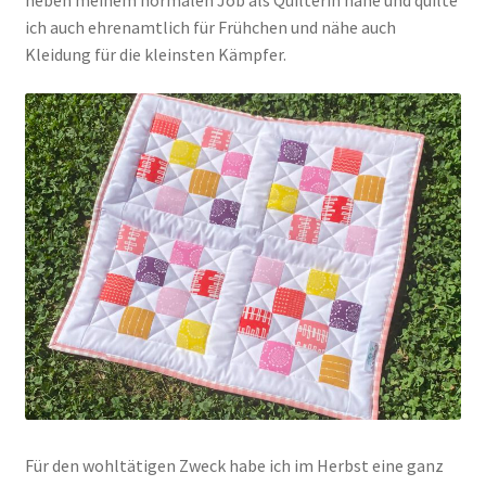
neben meinem normalen Job als Quilterin nähe und quilte
ich auch ehrenamtlich für Frühchen und nähe auch
Kleidung für die kleinsten Kämpfer.
Kasse
Mein Konto
Shop
Versandarten
Warenkorb
Widerrufsbelehrung
Zahlungsarten
Für den wohltätigen Zweck habe ich im Herbst eine ganz