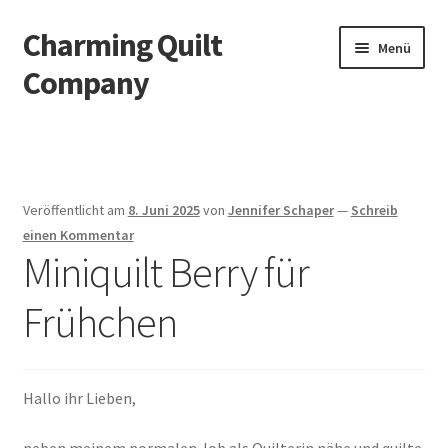
Charming Quilt
Zur
Zum
Menü
Navigation
Inhalt
Company
springen
springen
Start
AGB
Veröffentlicht am
8. Juni 2025
von
Jennifer Schaper
—
Schreib
Blog
einen Kommentar
Miniquilt Berry für
Datenschutzbelehrung
Frühchen
Datenschutzerklärung
Impressum
Hallo ihr Lieben,
Impressum