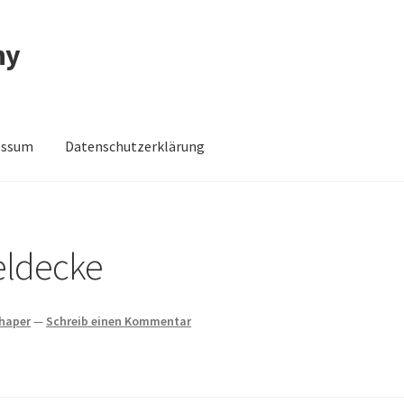
ny
essum
Datenschutzerklärung
schutzerklärung
Impressum
Impressum
Kasse
Mein Konto
Shop
eldecke
chaper
—
Schreib einen Kommentar