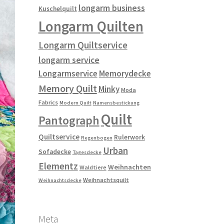
longarm business
Kuschelquilt
Longarm Quilten
Longarm Quiltservice
longarm service
Longarmservice
Memorydecke
Memory Quilt
Minky
Moda
Fabrics
Modern Quilt
Namensbestickung
Quilt
Pantograph
Quiltservice
Rulerwork
Regenbogen
Urban
Sofadecke
Tagesdecke
Elementz
Weihnachten
Waldtiere
Weihnachtsquilt
Weihnachtsdecke
Meta