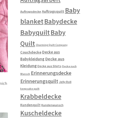
Baby
Auftragsquilt
Auftragsdecke
blanket
Babydecke
Babyquilt
Baby
Quilt
Charming Quilt Company
Decke aus
Couchdecke
Decke aus
Babykleidung
Kleidung
Decke aus Shirts
Decke nach
Erinnerungsdecke
Wunsch
Erinnerungsquilt
Jelly Roll
mich
keepsake quilt
Krabbeldecke
Kundenquilt
Kundenwunsch
Kuscheldecke