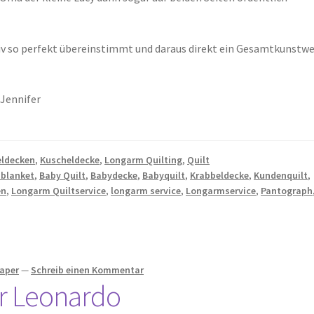
iv so perfekt übereinstimmt und daraus direkt ein Gesamtkunstw
 Jennifer
eldecken
,
Kuscheldecke
,
Longarm Quilting
,
Quilt
 blanket
,
Baby Quilt
,
Babydecke
,
Babyquilt
,
Krabbeldecke
,
Kundenquilt
,
en
,
Longarm Quiltservice
,
longarm service
,
Longarmservice
,
Pantograph
haper
—
Schreib einen Kommentar
ür Leonardo