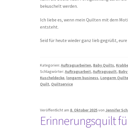
bekuschelt werden.
Ich liebe es, wenn mein Quilten mit dem Mot
entsteht.
Seid für heute wieder ganz lieb gegrüßt, eure
Kategorien:
Auftragsarbeiten
,
Baby Quilts
,
Krabb
Schlagwörter:
Auftragsarbeit
,
Auftragsquilt
,
Baby
Kuscheldecke
,
longarm business
,
Longarm Quilt
Quilt
,
Quiltservice
Veröffentlicht am
8. Oktober 2025
von
Jennifer Sc
Erinnerungsquilt f