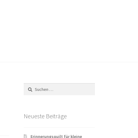
Versandarten
Warenkorb
Widerrufsbelehrung
Suchen
nach:
Neueste Beiträge
Erinnerungsquilt für kleine