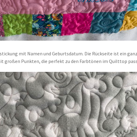
estickung mit Namen und Geburtsdatum. Die Rückseite ist ein gan
mit großen Punkten, die perfekt zu den Farbtönen im Quilttop pass