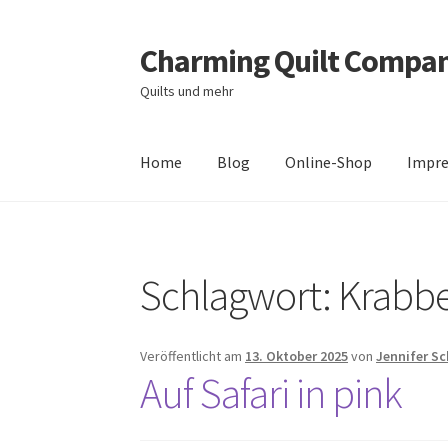
Charming Quilt Compa
Zur
Zum
Navigation
Inhalt
Quilts und mehr
springen
springen
Home
Blog
Online-Shop
Impr
Start
AGB
Blog
Datenschutzbelehrung
Daten
Schlagwort:
Krabb
Zahlungsarten
Veröffentlicht am
13. Oktober 2025
von
Jennifer S
Auf Safari in pink