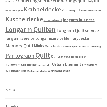
Erinnerungsdecke
Erinnerungsquilt
Jelly Roll
Wunsch
Krabbeldecke
Kundenquilt
Kundenwunsch
keepsake quilt
Kuscheldecke
longarm business
Kuschelquilt
Longarm Quilten
Longarm Quiltservice
longarm service
Longarmservice
Memorydecke
Memory Quilt
Minky
Moda Fabrics
Modern Quilt
Namensbestickung
Quilt
Pantograph
Quiltservice
Regenbogen
Urban Elementz
Rulerwork
Sofadecke
Waldtiere
Tagesdecke
Weihnachten
Weihnachtsquilt
Weihnachtsdecke
Meta
Anmelden