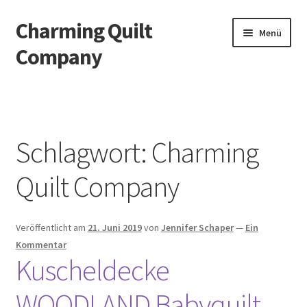
Charming Quilt
Zur
Zum
Menü
Navigation
Inhalt
Company
springen
springen
Start
AGB
Schlagwort:
Charming
Blog
Quilt Company
Datenschutzbelehrung
Veröffentlicht am
21. Juni 2019
von
Jennifer Schaper
—
Ein
Datenschutzerklärung
Kommentar
Kuscheldecke
Impressum
WOODLAND Babyquilt
Impressum