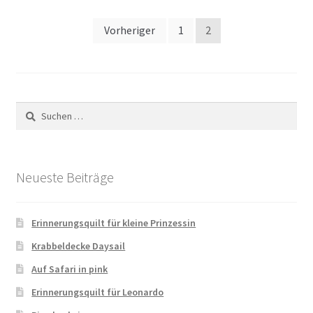
Seitennummerierung
Vorheriger
1
2
der
Beiträge
Suchen
nach:
Neueste Beiträge
Erinnerungsquilt für kleine Prinzessin
Krabbeldecke Daysail
Auf Safari in pink
Erinnerungsquilt für Leonardo