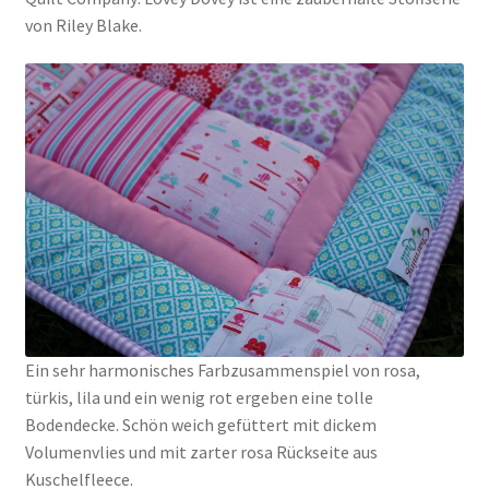
von Riley Blake.
Kasse
Mein Konto
Shop
Versandarten
Warenkorb
Widerrufsbelehrung
Ein sehr harmonisches Farbzusammenspiel von rosa,
türkis, lila und ein wenig rot ergeben eine tolle
Zahlungsarten
Bodendecke. Schön weich gefüttert mit dickem
Volumenvlies und mit zarter rosa Rückseite aus
Kuschelfleece.