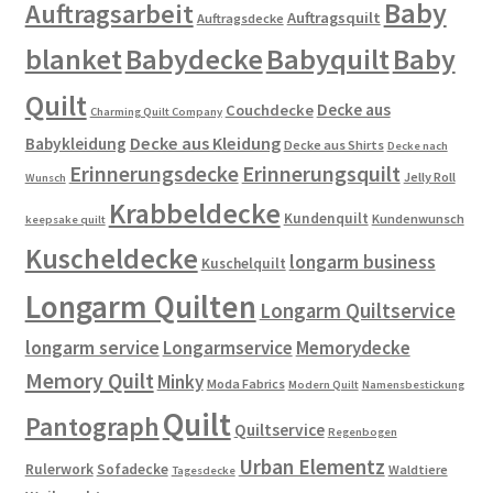
Baby
Auftragsarbeit
Auftragsquilt
Auftragsdecke
blanket
Babydecke
Babyquilt
Baby
Quilt
Decke aus
Couchdecke
Charming Quilt Company
Decke aus Kleidung
Babykleidung
Decke aus Shirts
Decke nach
Erinnerungsdecke
Erinnerungsquilt
Jelly Roll
Wunsch
Krabbeldecke
Kundenquilt
Kundenwunsch
keepsake quilt
Kuscheldecke
longarm business
Kuschelquilt
Longarm Quilten
Longarm Quiltservice
longarm service
Longarmservice
Memorydecke
Memory Quilt
Minky
Moda Fabrics
Modern Quilt
Namensbestickung
Quilt
Pantograph
Quiltservice
Regenbogen
Urban Elementz
Rulerwork
Sofadecke
Waldtiere
Tagesdecke