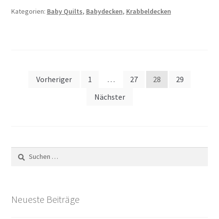
Kategorien:
Baby Quilts
,
Babydecken
,
Krabbeldecken
Seitennummerierung
Vorheriger
1
…
27
28
29
der
Nächster
Beiträge
Suchen
nach:
Neueste Beiträge