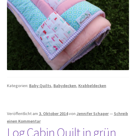
Kategorien:
Baby Quilts
,
Babydecken
,
Krabbeldecken
Veröffentlicht am
3. Oktober 2014
von
Jennifer Schaper
—
Schreib
einen Kommentar
Log Cabin Quilt in grün