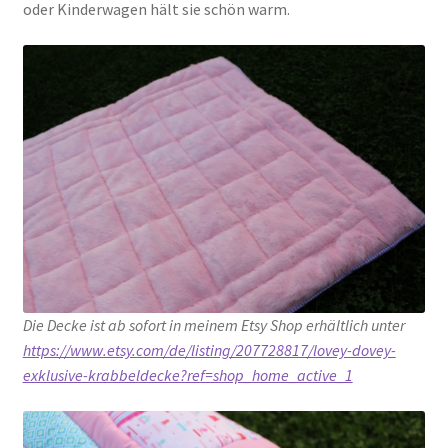
oder Kinderwagen hält sie schön warm.
Die Decke ist ab sofort in meinem Etsy Shop erhältlich unter
https://www.etsy.com/de/listing/207728817/lovey-dovey-
exklusive-krabbeldecke?ref=shop_home_active_1