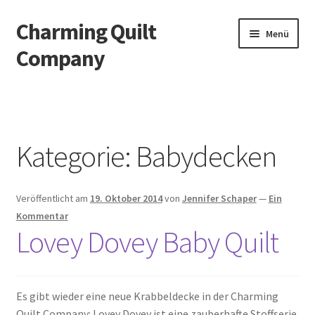
Charming Quilt
Zur
Zum
Menü
Navigation
Inhalt
Company
springen
springen
Start
AGB
Kategorie:
Babydecken
Blog
Veröffentlicht am
19. Oktober 2014
von
Jennifer Schaper
—
Ein
Datenschutzbelehrung
Kommentar
Lovey Dovey Baby Quilt
Datenschutzerklärung
Impressum
Es gibt wieder eine neue Krabbeldecke in der Charming
Quilt Company: Lovey Dovey ist eine zauberhafte Stoffserie
Impressum