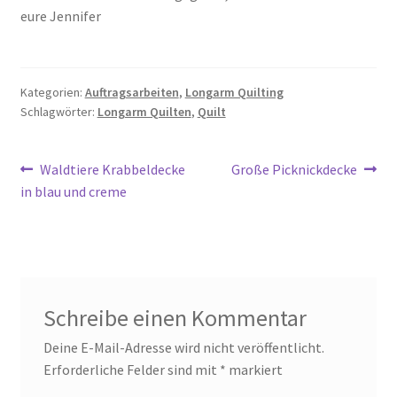
eure Jennifer
Kategorien:
Auftragsarbeiten
,
Longarm Quilting
Schlagwörter:
Longarm Quilten
,
Quilt
Beitragsnavigation
Vorheriger
Nächster
Waldtiere Krabbeldecke
Große Picknickdecke
Beitrag:
Beitrag:
in blau und creme
Schreibe einen Kommentar
Deine E-Mail-Adresse wird nicht veröffentlicht.
Erforderliche Felder sind mit
*
markiert