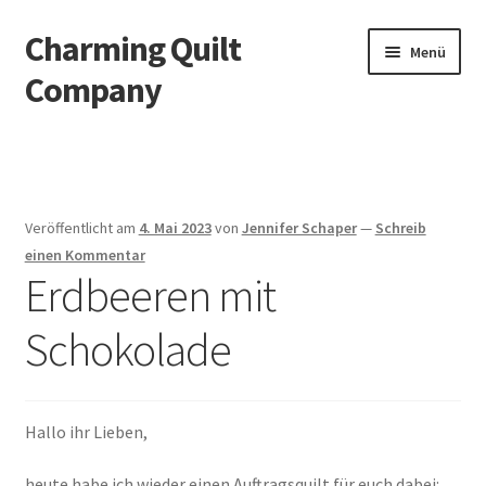
Charming Quilt
Zur
Zum
Menü
Navigation
Inhalt
Company
springen
springen
Start
AGB
Veröffentlicht am
4. Mai 2023
von
Jennifer Schaper
—
Schreib
Blog
einen Kommentar
Erdbeeren mit
Datenschutzbelehrung
Schokolade
Datenschutzerklärung
Impressum
Hallo ihr Lieben,
heute habe ich wieder einen Auftragsquilt für euch dabei:
Impressum