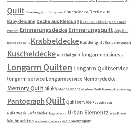
Quilt
Decke aus
Couchdecke
Charming Quilt Company
Decke aus Kleidung
Babykleidung
Decke aus Shirts
Decke nach
Erinnerungsdecke
Erinnerungsquilt
Jelly Roll
Wunsch
Krabbeldecke
Kundenquilt
Kundenwunsch
keepsake quilt
Kuscheldecke
longarm business
Kuschelquilt
Longarm Quilten
Longarm Quiltservice
longarm service
Longarmservice
Memorydecke
Memory Quilt
Minky
Moda Fabrics
Modern Quilt
Namensbestickung
Quilt
Pantograph
Quiltservice
Regenbogen
Urban Elementz
Rulerwork
Sofadecke
Waldtiere
Tagesdecke
Weihnachten
Weihnachtsquilt
Weihnachtsdecke