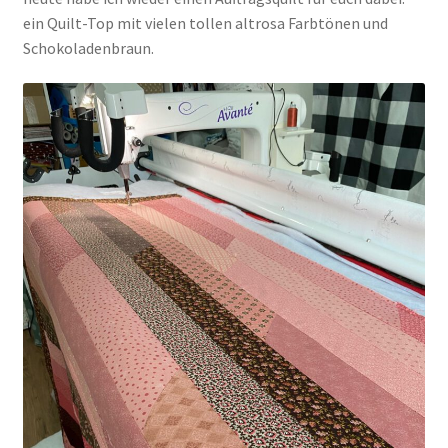
ein Quilt-Top mit vielen tollen altrosa Farbtönen und
Schokoladenbraun.
Kasse
Mein Konto
Shop
Versandarten
Warenkorb
Widerrufsbelehrung
Zahlungsarten