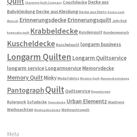
Quilt
Decke aus
Couchdecke
Charming Quilt Company
Decke aus Kleidung
Babykleidung
Decke aus Shirts
Decke nach
Erinnerungsdecke
Erinnerungsquilt
Jelly Roll
Wunsch
Krabbeldecke
Kundenquilt
Kundenwunsch
keepsake quilt
Kuscheldecke
longarm business
Kuschelquilt
Longarm Quilten
Longarm Quiltservice
longarm service
Longarmservice
Memorydecke
Memory Quilt
Minky
Moda Fabrics
Modern Quilt
Namensbestickung
Quilt
Pantograph
Quiltservice
Regenbogen
Urban Elementz
Rulerwork
Sofadecke
Waldtiere
Tagesdecke
Weihnachten
Weihnachtsquilt
Weihnachtsdecke
Meta