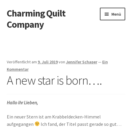
Charming Quilt
Zur
Zum
Menü
Navigation
Inhalt
Company
springen
springen
Start
AGB
Veröffentlicht am
9. Juli 2019
von
Jennifer Schaper
—
Ein
Blog
Kommentar
A new star is born….
Datenschutzbelehrung
Datenschutzerklärung
Hallo ihr Lieben,
Impressum
Ein neuer Stern ist am Krabbeldecken-Himmel
aufgegangen
Ich fand, der Titel passt gerade so gut…
Impressum