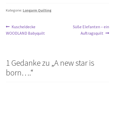
Kategorie:
Longarm Quilting
Beitragsnavigation
Vorheriger
Nächster
Kuscheldecke
Süße Elefanten – ein
Beitrag:
Beitrag:
WOODLAND Babyquilt
Auftragsquilt
1 Gedanke zu „
A new star is
born….
“