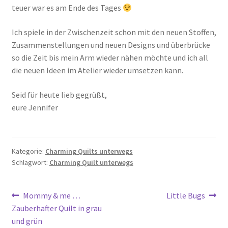
teuer war es am Ende des Tages
Ich spiele in der Zwischenzeit schon mit den neuen Stoffen,
Zusammenstellungen und neuen Designs und überbrücke
so die Zeit bis mein Arm wieder nähen möchte und ich all
die neuen Ideen im Atelier wieder umsetzen kann.
Seid für heute lieb gegrüßt,
eure Jennifer
Kategorie:
Charming Quilts unterwegs
Schlagwort:
Charming Quilt unterwegs
Beitragsnavigation
Vorheriger
Nächster
Mommy & me …
Little Bugs
Beitrag:
Beitrag:
Zauberhafter Quilt in grau
und grün