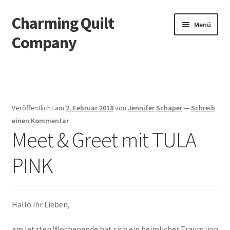
Charming Quilt
Zur
Zum
Menü
Navigation
Inhalt
Company
springen
springen
Start
AGB
Veröffentlicht am
2. Februar 2018
von
Jennifer Schaper
—
Schreib
Blog
einen Kommentar
Meet & Greet mit TULA
Datenschutzbelehrung
PINK
Datenschutzerklärung
Impressum
Hallo ihr Lieben,
am letzten Wochenende hat sich ein heimlicher Traum von
Impressum