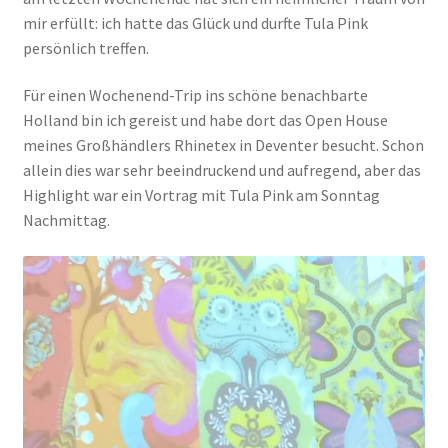
mir erfüllt: ich hatte das Glück und durfte Tula Pink
persönlich treffen.
Kasse
Für einen Wochenend-Trip ins schöne benachbarte
Mein Konto
Holland bin ich gereist und habe dort das Open House
meines Großhändlers Rhinetex in Deventer besucht. Schon
Shop
allein dies war sehr beeindruckend und aufregend, aber das
Highlight war ein Vortrag mit Tula Pink am Sonntag
Versandarten
Nachmittag.
Warenkorb
Widerrufsbelehrung
Zahlungsarten