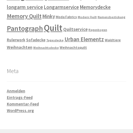
longarm service
Longarmservice
Memorydecke
Memory Quilt
Minky
Moda Fabrics
Modern Quilt
Namensbestickung
Quilt
Pantograph
Quiltservice
Regenbogen
Urban Elementz
Rulerwork
Sofadecke
Waldtiere
Tagesdecke
Weihnachten
Weihnachtsquilt
Weihnachtsdecke
Meta
Anmelden
Eintrags-Feed
Kommentar-Feed
WordPress.org