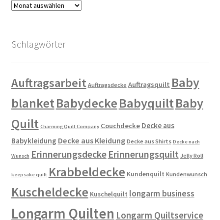
Archiv
Schlagwörter
Baby
Auftragsarbeit
Auftragsquilt
Auftragsdecke
blanket
Babydecke
Babyquilt
Baby
Quilt
Decke aus
Couchdecke
Charming Quilt Company
Decke aus Kleidung
Babykleidung
Decke aus Shirts
Decke nach
Erinnerungsdecke
Erinnerungsquilt
Jelly Roll
Wunsch
Krabbeldecke
Kundenquilt
Kundenwunsch
keepsake quilt
Kuscheldecke
longarm business
Kuschelquilt
Longarm Quilten
Longarm Quiltservice