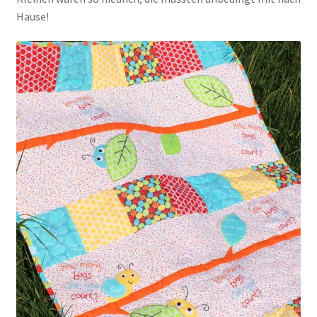
Hause!
Kasse
Mein Konto
Shop
Versandarten
Warenkorb
Widerrufsbelehrung
Zahlungsarten