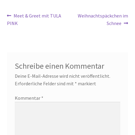
Beitragsnavigation
Vorheriger
Nächster
Meet & Greet mit TULA
Weihnachtspäckchen im
Beitrag:
Beitrag:
PINK
Schnee
Schreibe einen Kommentar
Deine E-Mail-Adresse wird nicht veröffentlicht.
Erforderliche Felder sind mit
*
markiert
Kommentar
*