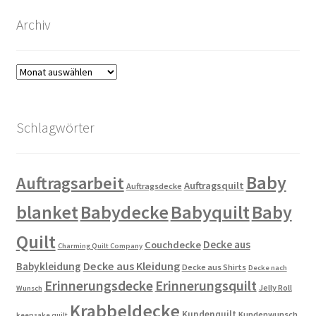
Archiv
Archiv
Schlagwörter
Baby
Auftragsarbeit
Auftragsquilt
Auftragsdecke
blanket
Babydecke
Babyquilt
Baby
Quilt
Decke aus
Couchdecke
Charming Quilt Company
Decke aus Kleidung
Babykleidung
Decke aus Shirts
Decke nach
Erinnerungsdecke
Erinnerungsquilt
Jelly Roll
Wunsch
Krabbeldecke
Kundenquilt
Kundenwunsch
keepsake quilt