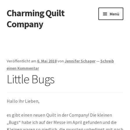
Charming Quilt
Zur
Zum
Menü
Navigation
Inhalt
Company
springen
springen
Start
AGB
Veröffentlicht am
6. Mai 2018
von
Jennifer Schaper
—
Schreib
Blog
einen Kommentar
Little Bugs
Datenschutzbelehrung
Datenschutzerklärung
Hallo ihr Lieben,
Impressum
es gibt einen neuen Quilt in der Company! Die kleinen
„Bugs“ habe ich auf der Messe im April gefunden und die
Kleinen waren so niedlich, die mussten unbedingt mit nach
Impressum