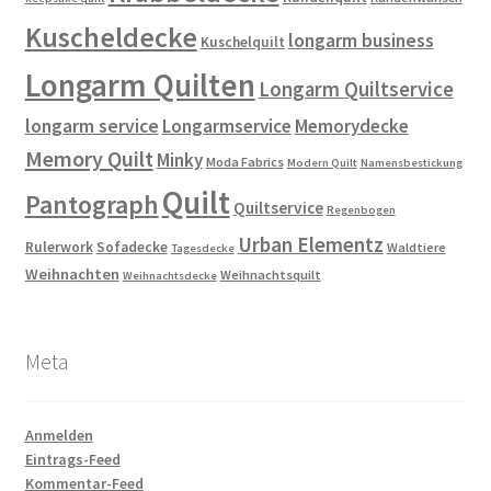
Kuscheldecke
longarm business
Kuschelquilt
Longarm Quilten
Longarm Quiltservice
longarm service
Longarmservice
Memorydecke
Memory Quilt
Minky
Moda Fabrics
Modern Quilt
Namensbestickung
Quilt
Pantograph
Quiltservice
Regenbogen
Urban Elementz
Rulerwork
Sofadecke
Waldtiere
Tagesdecke
Weihnachten
Weihnachtsquilt
Weihnachtsdecke
Meta
Anmelden
Eintrags-Feed
Kommentar-Feed