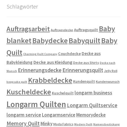
Schlagwörter
Baby
Auftragsarbeit
Auftragsquilt
Auftragsdecke
blanket
Babydecke
Babyquilt
Baby
Quilt
Decke aus
Couchdecke
Charming Quilt Company
Decke aus Kleidung
Babykleidung
Decke aus Shirts
Decke nach
Erinnerungsdecke
Erinnerungsquilt
Jelly Roll
Wunsch
Krabbeldecke
Kundenquilt
Kundenwunsch
keepsake quilt
Kuscheldecke
longarm business
Kuschelquilt
Longarm Quilten
Longarm Quiltservice
longarm service
Longarmservice
Memorydecke
Memory Quilt
Minky
Moda Fabrics
Modern Quilt
Namensbestickung