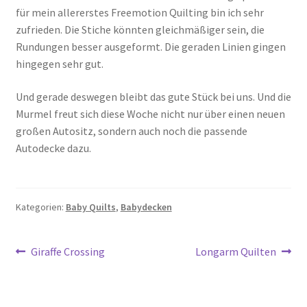
für mein allererstes Freemotion Quilting bin ich sehr
zufrieden. Die Stiche könnten gleichmäßiger sein, die
Rundungen besser ausgeformt. Die geraden Linien gingen
hingegen sehr gut.
Und gerade deswegen bleibt das gute Stück bei uns. Und die
Murmel freut sich diese Woche nicht nur über einen neuen
großen Autositz, sondern auch noch die passende
Autodecke dazu.
Kategorien:
Baby Quilts
,
Babydecken
Beitragsnavigation
Vorheriger
Nächster
Giraffe Crossing
Longarm Quilten
Beitrag:
Beitrag: