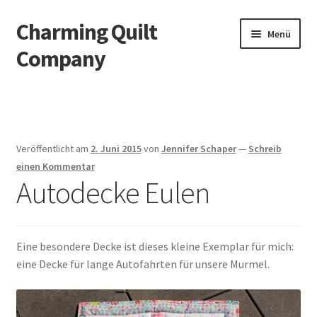
Charming Quilt
Zur
Zum
Menü
Navigation
Inhalt
Company
springen
springen
Start
AGB
Veröffentlicht am
2. Juni 2015
von
Jennifer Schaper
—
Schreib
Blog
einen Kommentar
Autodecke Eulen
Datenschutzbelehrung
Datenschutzerklärung
Eine besondere Decke ist dieses kleine Exemplar für mich:
eine Decke für lange Autofahrten für unsere Murmel.
Impressum
Impressum