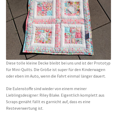
Kasse
Mein Konto
Shop
Versandarten
Diese tolle kleine Decke bleibt bei uns und ist der Prototyp
Warenkorb
für Mini-Quilts. Die Größe ist super für den Kinderwagen
oder eben im Auto, wenn die Fahrt einmal länger dauert.
Widerrufsbelehrung
Die Eulenstoffe sind wieder von einem meiner
Lieblingsdesigner: Riley Blake. Eigentlich komplett aus
Zahlungsarten
Scraps genäht fällt es garnicht auf, dass es eine
Resteverwertung ist.