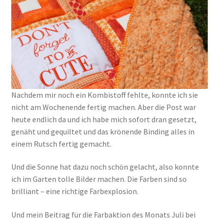
Kasse
Mein Konto
Shop
Nachdem mir noch ein Kombistoff fehlte, konnte ich sie
Versandarten
nicht am Wochenende fertig machen. Aber die Post war
heute endlich da und ich habe mich sofort dran gesetzt,
Warenkorb
genäht und gequiltet und das krönende Binding alles in
einem Rutsch fertig gemacht.
Widerrufsbelehrung
Und die Sonne hat dazu noch schön gelacht, also konnte
ich im Garten tolle Bilder machen. Die Farben sind so
Zahlungsarten
brilliant – eine richtige Farbexplosion.
Und mein Beitrag für die Farbaktion des Monats Juli bei