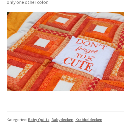
only one other color.
Kategorien:
Baby Quilts
,
Babydecken
,
Krabbeldecken