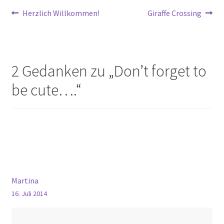
Beitragsnavigation
Vorheriger
Nächster
Herzlich Willkommen!
Giraffe Crossing
Beitrag:
Beitrag:
2 Gedanken zu „
Don’t forget to
be cute….
“
Martina
16. Juli 2014