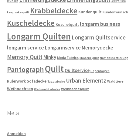
Jelly Roll
Wunsch
Krabbeldecke
Kundenquilt
Kundenwunsch
keepsake quilt
Kuscheldecke
longarm business
Kuschelquilt
Longarm Quilten
Longarm Quiltservice
longarm service
Longarmservice
Memorydecke
Memory Quilt
Minky
Moda Fabrics
Modern Quilt
Namensbestickung
Quilt
Pantograph
Quiltservice
Regenbogen
Urban Elementz
Rulerwork
Sofadecke
Waldtiere
Tagesdecke
Weihnachten
Weihnachtsquilt
Weihnachtsdecke
Meta
Anmelden