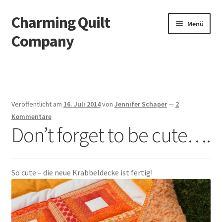
Charming Quilt
Zur
Zum
Menü
Navigation
Inhalt
Company
springen
springen
Start
AGB
Veröffentlicht am
16. Juli 2014
von
Jennifer Schaper
—
2
Blog
Kommentare
Don’t forget to be cute….
Datenschutzbelehrung
Datenschutzerklärung
So cute – die neue Krabbeldecke ist fertig!
Impressum
Impressum