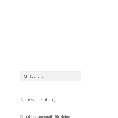
Versandarten
Warenkorb
Widerrufsbelehrung
Suchen
nach:
Neueste Beiträge
Erinnerungsquilt für kleine