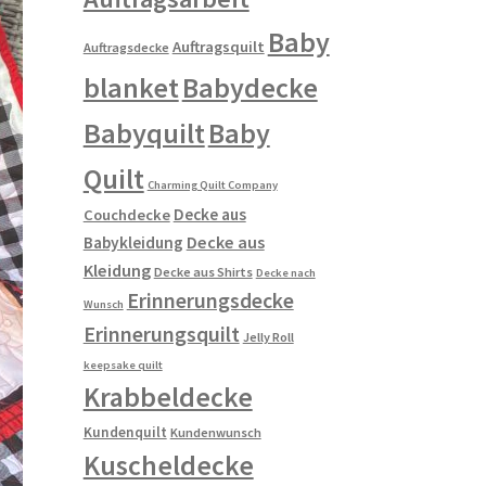
Baby
Auftragsquilt
Auftragsdecke
blanket
Babydecke
Babyquilt
Baby
Quilt
Charming Quilt Company
Decke aus
Couchdecke
Decke aus
Babykleidung
Kleidung
Decke aus Shirts
Decke nach
Erinnerungsdecke
Wunsch
Erinnerungsquilt
Jelly Roll
keepsake quilt
Krabbeldecke
Kundenquilt
Kundenwunsch
Kuscheldecke