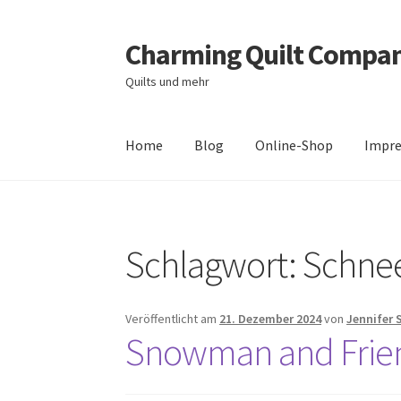
Charming Quilt Compa
Zur
Zum
Navigation
Inhalt
Quilts und mehr
springen
springen
Home
Blog
Online-Shop
Impr
Start
AGB
Blog
Datenschutzbelehrung
Daten
Schlagwort:
Schne
Zahlungsarten
Veröffentlicht am
21. Dezember 2024
von
Jennifer 
Snowman and Frie