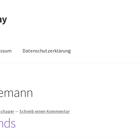
ny
essum
Datenschutzerklärung
schutzerklärung
Impressum
Impressum
Kasse
Mein Konto
Shop
emann
Schaper
—
Schreib einen Kommentar
nds