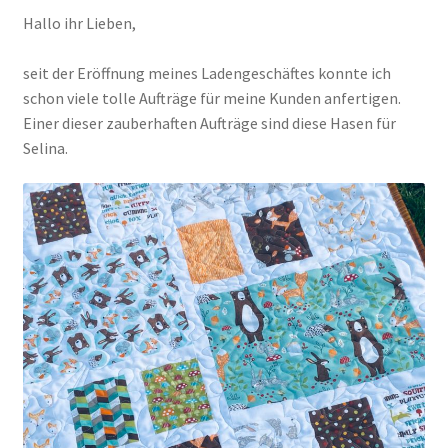
Hallo ihr Lieben,
Kasse
seit der Eröffnung meines Ladengeschäftes konnte ich
schon viele tolle Aufträge für meine Kunden anfertigen.
Mein Konto
Einer dieser zauberhaften Aufträge sind diese Hasen für
Selina.
Shop
Versandarten
Warenkorb
Widerrufsbelehrung
Zahlungsarten