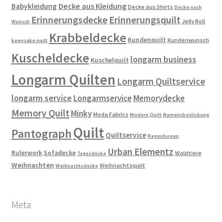
Decke aus Kleidung
Babykleidung
Decke aus Shirts
Decke nach
Erinnerungsdecke
Erinnerungsquilt
Jelly Roll
Wunsch
Krabbeldecke
Kundenquilt
Kundenwunsch
keepsake quilt
Kuscheldecke
longarm business
Kuschelquilt
Longarm Quilten
Longarm Quiltservice
longarm service
Longarmservice
Memorydecke
Memory Quilt
Minky
Moda Fabrics
Modern Quilt
Namensbestickung
Quilt
Pantograph
Quiltservice
Regenbogen
Urban Elementz
Rulerwork
Sofadecke
Waldtiere
Tagesdecke
Weihnachten
Weihnachtsquilt
Weihnachtsdecke
Meta