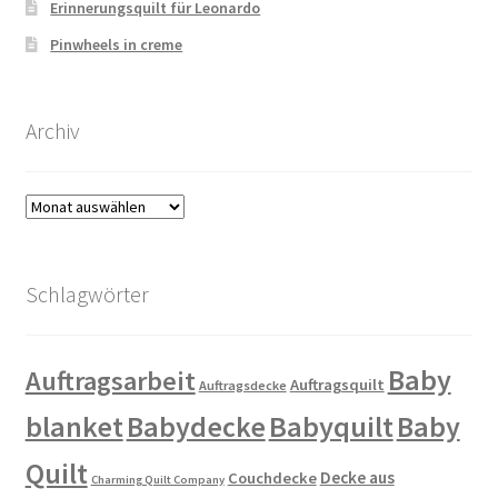
Erinnerungsquilt für Leonardo
Pinwheels in creme
Archiv
Archiv
Schlagwörter
Baby
Auftragsarbeit
Auftragsquilt
Auftragsdecke
blanket
Babydecke
Babyquilt
Baby
Quilt
Decke aus
Couchdecke
Charming Quilt Company