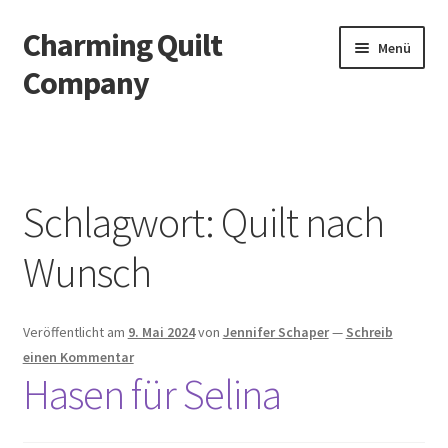
Charming Quilt
Zur
Zum
Menü
Navigation
Inhalt
Company
springen
springen
Start
AGB
Schlagwort:
Quilt nach
Blog
Wunsch
Datenschutzbelehrung
Veröffentlicht am
9. Mai 2024
von
Jennifer Schaper
—
Schreib
Datenschutzerklärung
einen Kommentar
Hasen für Selina
Impressum
Impressum