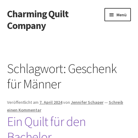
Charming Quilt
Zur
Zum
Menü
Navigation
Inhalt
Company
springen
springen
Start
AGB
Schlagwort:
Geschenk
Blog
für Männer
Datenschutzbelehrung
Veröffentlicht am
7. April 2024
von
Jennifer Schaper
—
Schreib
Datenschutzerklärung
einen Kommentar
Ein Quilt für den
Impressum
Bachelor
Impressum