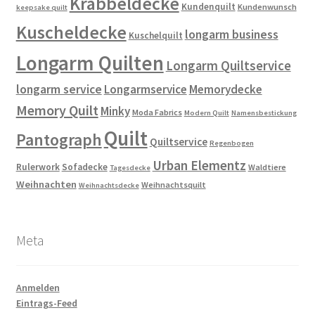
Krabbeldecke
Kundenquilt
Kundenwunsch
keepsake quilt
Kuscheldecke
longarm business
Kuschelquilt
Longarm Quilten
Longarm Quiltservice
longarm service
Longarmservice
Memorydecke
Memory Quilt
Minky
Moda Fabrics
Modern Quilt
Namensbestickung
Quilt
Pantograph
Quiltservice
Regenbogen
Urban Elementz
Rulerwork
Sofadecke
Waldtiere
Tagesdecke
Weihnachten
Weihnachtsquilt
Weihnachtsdecke
Meta
Anmelden
Eintrags-Feed