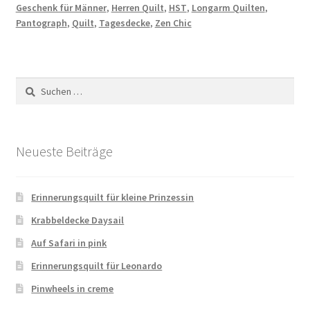
Geschenk für Männer
,
Herren Quilt
,
HST
,
Longarm Quilten
,
Pantograph
,
Quilt
,
Tagesdecke
,
Zen Chic
Suchen
nach:
Neueste Beiträge
Erinnerungsquilt für kleine Prinzessin
Krabbeldecke Daysail
Auf Safari in pink
Erinnerungsquilt für Leonardo
Pinwheels in creme