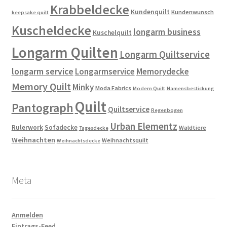
Krabbeldecke
Kundenquilt
Kundenwunsch
keepsake quilt
Kuscheldecke
longarm business
Kuschelquilt
Longarm Quilten
Longarm Quiltservice
longarm service
Longarmservice
Memorydecke
Memory Quilt
Minky
Moda Fabrics
Modern Quilt
Namensbestickung
Quilt
Pantograph
Quiltservice
Regenbogen
Urban Elementz
Rulerwork
Sofadecke
Waldtiere
Tagesdecke
Weihnachten
Weihnachtsquilt
Weihnachtsdecke
Meta
Anmelden
Eintrags-Feed