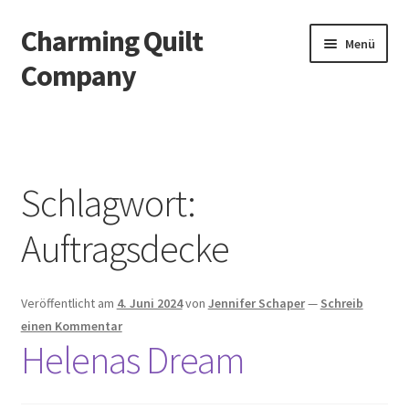
Charming Quilt
Zur
Zum
Menü
Navigation
Inhalt
Company
springen
springen
Start
AGB
Schlagwort:
Blog
Auftragsdecke
Datenschutzbelehrung
Veröffentlicht am
4. Juni 2024
von
Jennifer Schaper
—
Schreib
Datenschutzerklärung
einen Kommentar
Helenas Dream
Impressum
Impressum