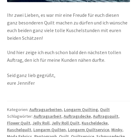
Ihr zwei Lieben, es war mir eine Freude für euch diesen
ganz besonderen Quilt machen zu dürfen und ich wünsche
euch beiden ganz viele tolle Kuschelstunden mit euren
beiden Schätzen!
Und hier zeige ich euch schon bald den nächsten tollen
Auftrag, den ich für meine Kunden nähen durfte.
Seid ganz lieb gegrüßt,
eure Jennifer
Kategorien:
Auftragsarbeiten
,
Longarm Quilting
,
Quilt
Schlagwörter:
Auftragsarbeit
,
Auftragsdecke
,
Auftragsquilt
,
Flower Quilt
,
Jelly Roll
,
Jelly Roll Quilt
,
Kuscheldecke
,
Kuschelquilt
,
Longarm Quilten
,
Longarm Quiltservice
,
Minky
,
Moda Fabrics
,
Pantograph
,
Quilt
,
Quiltservice
,
Schmusedecke
,