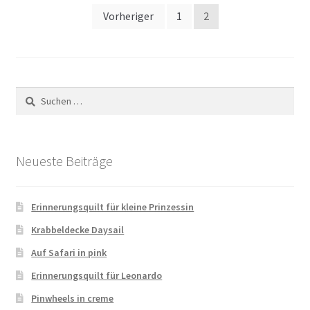
Seitennummerierung
Vorheriger
1
2
der
Beiträge
Suchen
nach:
Neueste Beiträge
Erinnerungsquilt für kleine Prinzessin
Krabbeldecke Daysail
Auf Safari in pink
Erinnerungsquilt für Leonardo
Pinwheels in creme