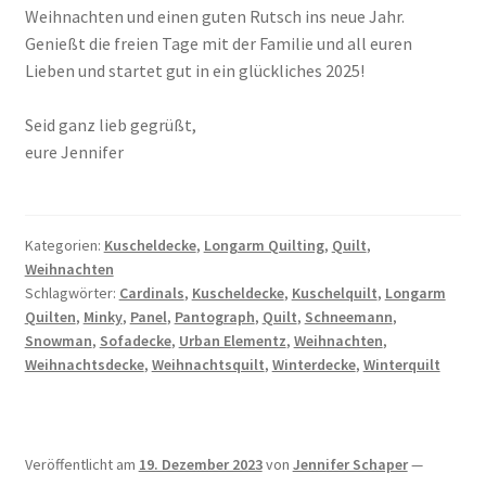
Weihnachten und einen guten Rutsch ins neue Jahr.
Genießt die freien Tage mit der Familie und all euren
Lieben und startet gut in ein glückliches 2025!
Seid ganz lieb gegrüßt,
eure Jennifer
Kategorien:
Kuscheldecke
,
Longarm Quilting
,
Quilt
,
Weihnachten
Schlagwörter:
Cardinals
,
Kuscheldecke
,
Kuschelquilt
,
Longarm
Quilten
,
Minky
,
Panel
,
Pantograph
,
Quilt
,
Schneemann
,
Snowman
,
Sofadecke
,
Urban Elementz
,
Weihnachten
,
Weihnachtsdecke
,
Weihnachtsquilt
,
Winterdecke
,
Winterquilt
Veröffentlicht am
19. Dezember 2023
von
Jennifer Schaper
—