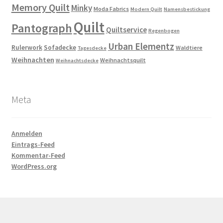
Memory Quilt
Minky
Moda Fabrics
Modern Quilt
Namensbestickung
Quilt
Pantograph
Quiltservice
Regenbogen
Urban Elementz
Rulerwork
Sofadecke
Waldtiere
Tagesdecke
Weihnachten
Weihnachtsquilt
Weihnachtsdecke
Meta
Anmelden
Eintrags-Feed
Kommentar-Feed
WordPress.org