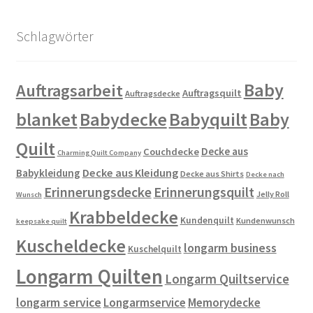
Schlagwörter
Baby
Auftragsarbeit
Auftragsquilt
Auftragsdecke
blanket
Babydecke
Babyquilt
Baby
Quilt
Decke aus
Couchdecke
Charming Quilt Company
Decke aus Kleidung
Babykleidung
Decke aus Shirts
Decke nach
Erinnerungsdecke
Erinnerungsquilt
Jelly Roll
Wunsch
Krabbeldecke
Kundenquilt
Kundenwunsch
keepsake quilt
Kuscheldecke
longarm business
Kuschelquilt
Longarm Quilten
Longarm Quiltservice
longarm service
Longarmservice
Memorydecke