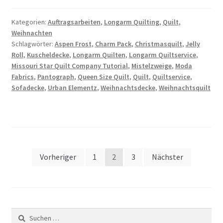
Kategorien:
Auftragsarbeiten
,
Longarm Quilting
,
Quilt
,
Weihnachten
Schlagwörter:
Aspen Frost
,
Charm Pack
,
Christmasquilt
,
Jelly
Roll
,
Kuscheldecke
,
Longarm Quilten
,
Longarm Quiltservice
,
Missouri Star Quilt Company Tutorial
,
Mistelzweige
,
Moda
Fabrics
,
Pantograph
,
Queen Size Quilt
,
Quilt
,
Quiltservice
,
Sofadecke
,
Urban Elementz
,
Weihnachtsdecke
,
Weihnachtsquilt
Seitennummerierung
Vorheriger
1
2
3
Nächster
der
Beiträge
Suchen