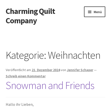
Charming Quilt
Zur
Zum
Menü
Navigation
Inhalt
Company
springen
springen
Start
AGB
Kategorie:
Weihnachten
Blog
Veröffentlicht am
21. Dezember 2024
von
Jennifer Schaper
—
Datenschutzbelehrung
Schreib einen Kommentar
Snowman and Friends
Datenschutzerklärung
Impressum
Hallo ihr Lieben,
Impressum