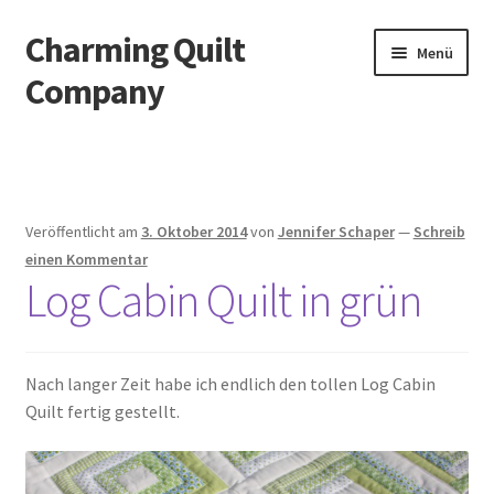
Charming Quilt
Zur
Zum
Menü
Navigation
Inhalt
Company
springen
springen
Start
AGB
Veröffentlicht am
3. Oktober 2014
von
Jennifer Schaper
—
Schreib
Blog
einen Kommentar
Log Cabin Quilt in grün
Datenschutzbelehrung
Datenschutzerklärung
Nach langer Zeit habe ich endlich den tollen Log Cabin
Quilt fertig gestellt.
Impressum
Impressum