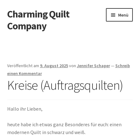
Charming Quilt
Zur
Zum
Menü
Navigation
Inhalt
Company
springen
springen
Start
AGB
Veröffentlicht am
9. August 2025
von
Jennifer Schaper
—
Schreib
Blog
einen Kommentar
Kreise (Auftragsquilten)
Datenschutzbelehrung
Datenschutzerklärung
Hallo ihr Lieben,
Impressum
heute habe ich etwas ganz Besonderes für euch: einen
modernen Quilt in schwarz und weiß.
Impressum