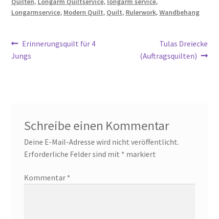
Quilten
,
Longarm Quiltservice
,
longarm service
,
Longarmservice
,
Modern Quilt
,
Quilt
,
Rulerwork
,
Wandbehang
Beitragsnavigation
Vorheriger
Nächster
Erinnerungsquilt für 4
Tulas Dreiecke
Beitrag:
Beitrag:
Jungs
(Auftragsquilten)
Schreibe einen Kommentar
Deine E-Mail-Adresse wird nicht veröffentlicht.
Erforderliche Felder sind mit
*
markiert
Kommentar
*