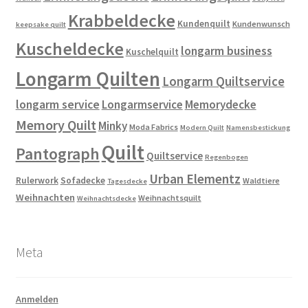
Krabbeldecke
Kundenquilt
Kundenwunsch
keepsake quilt
Kuscheldecke
longarm business
Kuschelquilt
Longarm Quilten
Longarm Quiltservice
longarm service
Longarmservice
Memorydecke
Memory Quilt
Minky
Moda Fabrics
Modern Quilt
Namensbestickung
Quilt
Pantograph
Quiltservice
Regenbogen
Urban Elementz
Rulerwork
Sofadecke
Waldtiere
Tagesdecke
Weihnachten
Weihnachtsquilt
Weihnachtsdecke
Meta
Anmelden