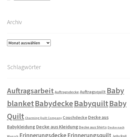
Archiv
Archiv
Schlagwörter
Baby
Auftragsarbeit
Auftragsquilt
Auftragsdecke
blanket
Babydecke
Babyquilt
Baby
Quilt
Decke aus
Couchdecke
Charming Quilt Company
Decke aus Kleidung
Babykleidung
Decke aus Shirts
Decke nach
Erinnerungsdecke
Erinnerungsquilt
Jelly Roll
Wunsch