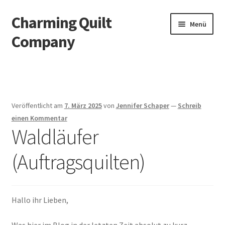
Charming Quilt
Zur
Zum
Menü
Navigation
Inhalt
Company
springen
springen
Start
AGB
Veröffentlicht am
7. März 2025
von
Jennifer Schaper
—
Schreib
Blog
einen Kommentar
Waldläufer
Datenschutzbelehrung
(Auftragsquilten)
Datenschutzerklärung
Impressum
Hallo ihr Lieben,
Impressum