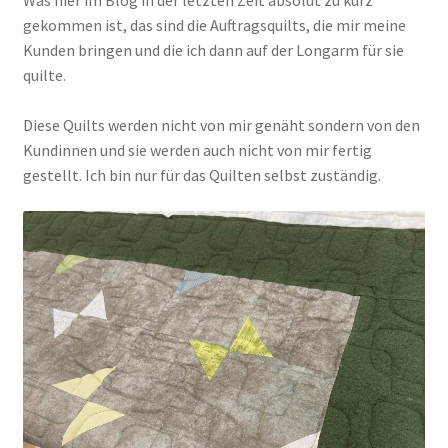
Was hier im Blog in der letzten Zeit absolut zu kurz
gekommen ist, das sind die Auftragsquilts, die mir meine
Kunden bringen und die ich dann auf der Longarm für sie
Kasse
quilte.
Mein Konto
Diese Quilts werden nicht von mir genäht sondern von den
Kundinnen und sie werden auch nicht von mir fertig
Shop
gestellt. Ich bin nur für das Quilten selbst zuständig.
Versandarten
Warenkorb
Widerrufsbelehrung
Zahlungsarten