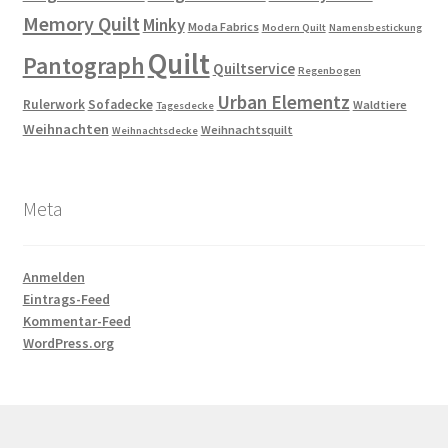
Memory Quilt
Minky
Moda Fabrics
Modern Quilt
Namensbestickung
Quilt
Pantograph
Quiltservice
Regenbogen
Urban Elementz
Rulerwork
Sofadecke
Waldtiere
Tagesdecke
Weihnachten
Weihnachtsquilt
Weihnachtsdecke
Meta
Anmelden
Eintrags-Feed
Kommentar-Feed
WordPress.org