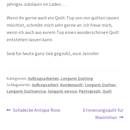
jähriges Jubiläum im Laden….
Wenn ihr gerne auch ein Quilt-Top von mir quilten lassen
möchtet, schreibt mich sehr gerne an. Ich freue mich,
wenn ich auch aus eurem Top einen wunderschönen Quilt
entstehen lassen kann.
Seid für heute ganz lieb gegrüßt, eure Jennifer
Kategorien:
Auftragsarbeiten
,
Longarm Quilting
Schlagwörter:
Auftragsarbeit
,
Kundenquilt
,
Longarm Quilten
,
Longarm Quiltservice
,
longarm service
,
Pantograph
,
Quilt
Beitragsnavigation
Vorheriger
Nächster
Sofadecke Antique Rose
Erinnerungsquilt für
Beitrag:
Beitrag:
Maximilian