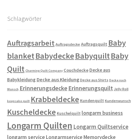
Schlagwörter
Baby
Auftragsarbeit
Auftragsquilt
Auftragsdecke
blanket
Babydecke
Babyquilt
Baby
Quilt
Decke aus
Couchdecke
Charming Quilt Company
Decke aus Kleidung
Babykleidung
Decke aus Shirts
Decke nach
Erinnerungsdecke
Erinnerungsquilt
Jelly Roll
Wunsch
Krabbeldecke
Kundenquilt
Kundenwunsch
keepsake quilt
Kuscheldecke
longarm business
Kuschelquilt
Longarm Quilten
Longarm Quiltservice
longarm service
Longarmservice
Memorydecke