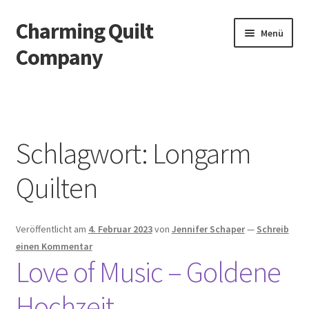
Charming Quilt
Zur
Zum
Menü
Navigation
Inhalt
Company
springen
springen
Start
AGB
Schlagwort:
Longarm
Blog
Quilten
Datenschutzbelehrung
Veröffentlicht am
4. Februar 2023
von
Jennifer Schaper
—
Schreib
Datenschutzerklärung
einen Kommentar
Love of Music – Goldene
Impressum
Hochzeit
Impressum