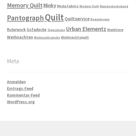
Memory Quilt
Minky
Moda Fabrics
Modern Quilt
Namensbestickung
Quilt
Pantograph
Quiltservice
Regenbogen
Urban Elementz
Rulerwork
Sofadecke
Waldtiere
Tagesdecke
Weihnachten
Weihnachtsquilt
Weihnachtsdecke
Meta
Anmelden
Eintrags-Feed
Kommentar-Feed
WordPress.org