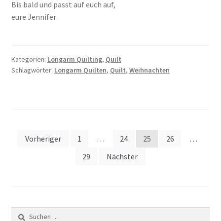
Bis bald und passt auf euch auf,
eure Jennifer
Kategorien:
Longarm Quilting
,
Quilt
Schlagwörter:
Longarm Quilten
,
Quilt
,
Weihnachten
Seitennummerierung
Vorheriger
1
…
24
25
26
…
der
29
Nächster
Beiträge
Suchen