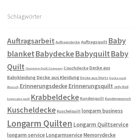
Schlagwörter
Baby
Auftragsarbeit
Auftragsquilt
Auftragsdecke
blanket
Babydecke
Babyquilt
Baby
Quilt
Decke aus
Couchdecke
Charming Quilt Company
Decke aus Kleidung
Babykleidung
Decke aus Shirts
Decke nach
Erinnerungsdecke
Erinnerungsquilt
Jelly Roll
Wunsch
Krabbeldecke
Kundenquilt
Kundenwunsch
keepsake quilt
Kuscheldecke
longarm business
Kuschelquilt
Longarm Quilten
Longarm Quiltservice
longarm service
Longarmservice
Memorydecke