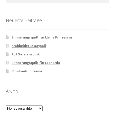
nach:
Neueste Beiträge
Erinnerungsquilt für kleine Prinzessin
Krabbeldecke Daysail
Auf Safari in pink
Erinnerungsquilt für Leonardo
Pinwheels in creme
Archiv
Archiv