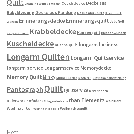
Quilt
Decke aus
Couchdecke
Charming Quilt Company
Decke aus Kleidung
Babykleidung
Decke aus Shirts
Decke nach
Erinnerungsdecke
Erinnerungsquilt
Jelly Roll
Wunsch
Krabbeldecke
Kundenquilt
Kundenwunsch
keepsake quilt
Kuscheldecke
longarm business
Kuschelquilt
Longarm Quilten
Longarm Quiltservice
longarm service
Longarmservice
Memorydecke
Memory Quilt
Minky
Moda Fabrics
Modern Quilt
Namensbestickung
Quilt
Pantograph
Quiltservice
Regenbogen
Urban Elementz
Rulerwork
Sofadecke
Waldtiere
Tagesdecke
Weihnachten
Weihnachtsquilt
Weihnachtsdecke
Meta