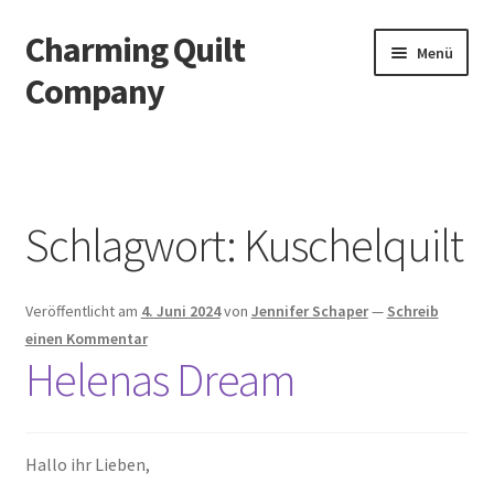
Charming Quilt
Zur
Zum
Menü
Navigation
Inhalt
Company
springen
springen
Start
AGB
Schlagwort:
Kuschelquilt
Blog
Veröffentlicht am
4. Juni 2024
von
Jennifer Schaper
—
Schreib
Datenschutzbelehrung
einen Kommentar
Helenas Dream
Datenschutzerklärung
Impressum
Hallo ihr Lieben,
Impressum