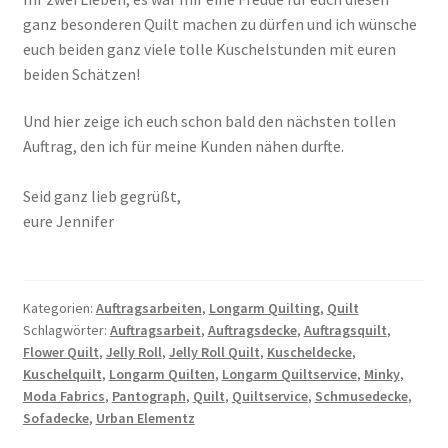
ganz besonderen Quilt machen zu dürfen und ich wünsche
euch beiden ganz viele tolle Kuschelstunden mit euren
beiden Schätzen!
Und hier zeige ich euch schon bald den nächsten tollen
Auftrag, den ich für meine Kunden nähen durfte.
Seid ganz lieb gegrüßt,
eure Jennifer
Kategorien:
Auftragsarbeiten
,
Longarm Quilting
,
Quilt
Schlagwörter:
Auftragsarbeit
,
Auftragsdecke
,
Auftragsquilt
,
Flower Quilt
,
Jelly Roll
,
Jelly Roll Quilt
,
Kuscheldecke
,
Kuschelquilt
,
Longarm Quilten
,
Longarm Quiltservice
,
Minky
,
Moda Fabrics
,
Pantograph
,
Quilt
,
Quiltservice
,
Schmusedecke
,
Sofadecke
,
Urban Elementz