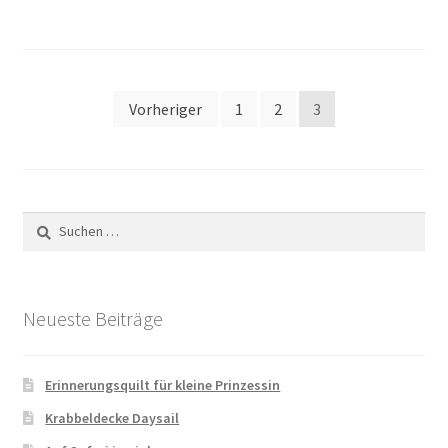
Seitennummerierung
Vorheriger
1
2
3
der
Beiträge
Suchen
nach:
Neueste Beiträge
Erinnerungsquilt für kleine Prinzessin
Krabbeldecke Daysail