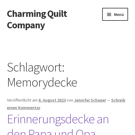
Charming Quilt
Zur
Zum
Menü
Navigation
Inhalt
Company
springen
springen
Start
AGB
Schlagwort:
Blog
Memorydecke
Datenschutzbelehrung
Veröffentlicht am
6. August 2023
von
Jennifer Schaper
—
Schreib
Datenschutzerklärung
einen Kommentar
Erinnerungsdecke an
Impressum
den Papa und Opa
Impressum