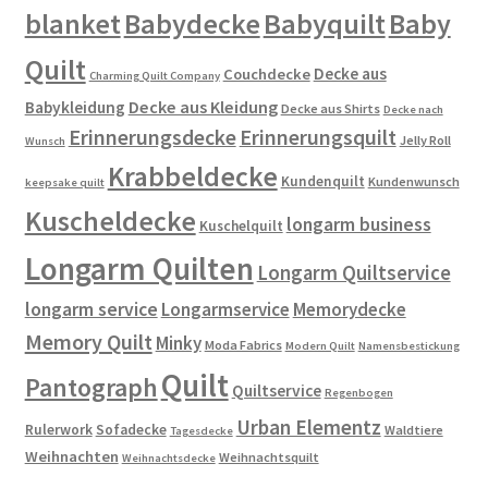
blanket
Babydecke
Babyquilt
Baby
Quilt
Decke aus
Couchdecke
Charming Quilt Company
Decke aus Kleidung
Babykleidung
Decke aus Shirts
Decke nach
Erinnerungsdecke
Erinnerungsquilt
Jelly Roll
Wunsch
Krabbeldecke
Kundenquilt
Kundenwunsch
keepsake quilt
Kuscheldecke
longarm business
Kuschelquilt
Longarm Quilten
Longarm Quiltservice
longarm service
Longarmservice
Memorydecke
Memory Quilt
Minky
Moda Fabrics
Modern Quilt
Namensbestickung
Quilt
Pantograph
Quiltservice
Regenbogen
Urban Elementz
Rulerwork
Sofadecke
Waldtiere
Tagesdecke
Weihnachten
Weihnachtsquilt
Weihnachtsdecke