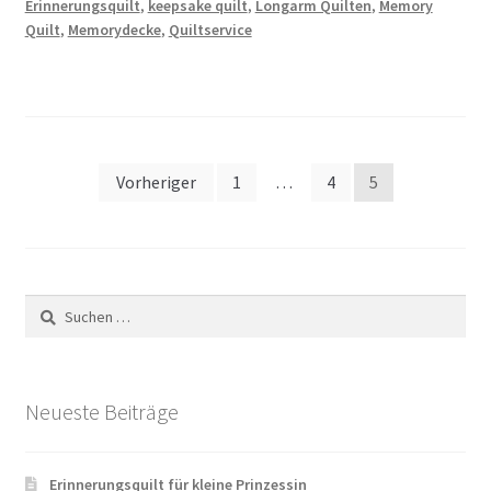
Erinnerungsquilt
,
keepsake quilt
,
Longarm Quilten
,
Memory
Quilt
,
Memorydecke
,
Quiltservice
Seitennummerierung
Vorheriger
1
…
4
5
der
Beiträge
Suchen
nach:
Neueste Beiträge
Erinnerungsquilt für kleine Prinzessin